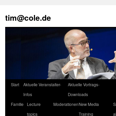
tim@cole.de
Start
Aktuelle Veranstalter-
Aktuelle Vortrags-
Infos
Downloads
Familie
Lecture
Moderationen
New Media
S
topics
Training
a