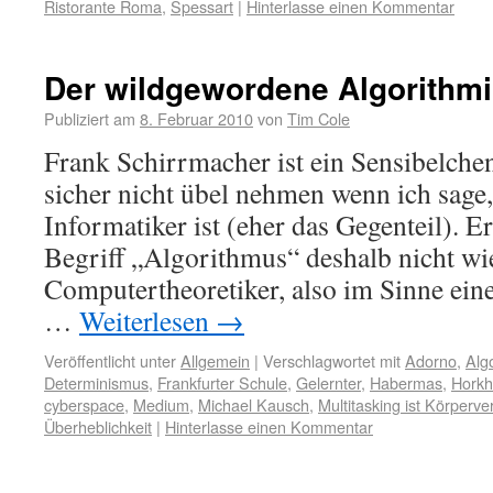
Ristorante Roma
,
Spessart
|
Hinterlasse einen Kommentar
Der wildgewordene Algorithmi
Publiziert am
8. Februar 2010
von
Tim Cole
Frank Schirrmacher ist ein Sensibelchen
sicher nicht übel nehmen wenn ich sage,
Informatiker ist (eher das Gegenteil). 
Begriff „Algorithmus“ deshalb nicht wi
Computertheoretiker, also im Sinne ein
…
Weiterlesen
→
Veröffentlicht unter
Allgemein
|
Verschlagwortet mit
Adorno
,
Alg
Determinismus
,
Frankfurter Schule
,
Gelernter
,
Habermas
,
Horkh
cyberspace
,
Medium
,
Michael Kausch
,
Multitasking ist Körperve
Überheblichkeit
|
Hinterlasse einen Kommentar