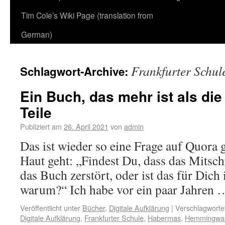
Tim Cole’s Wiki Page (translation from
German)
Frankfurter Schul
Schlagwort-Archive:
Ein Buch, das mehr ist als di
Teile
Publiziert am
26. April 2021
von
admin
Das ist wieder so eine Frage auf Quora g
Haut geht: „Findest Du, dass das Mitsc
das Buch zerstört, oder ist das für Dic
warum?“ Ich habe vor ein paar Jahren
Veröffentlicht unter
Bücher
,
Digitale Aufklärung
|
Verschlagwortet
Digitale Aufklärung
,
Frankfurter Schule
,
Habermas
,
Hemmingwa