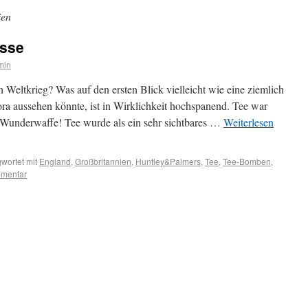
ien
asse
min
 Weltkrieg? Was auf den ersten Blick vielleicht wie eine ziemlich
ra aussehen könnte, ist in Wirklichkeit hochspanend. Tee war
 Wunderwaffe! Tee wurde als ein sehr sichtbares …
Weiterlesen
wortet mit
England
,
Großbritannien
,
Huntley&Palmers
,
Tee
,
Tee-Bomben
,
mmentar