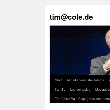
tim@cole.de
Start
Aktuelle Veranstalter-Infos
Familie
Lecture topics
Moderatio
Tim Cole’s Wiki Page (translation fro