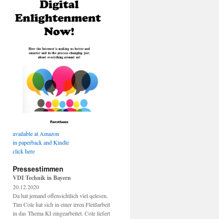
available at Amazon
in paperback and Kindle
click here
Pressestimmen
VDI Technik in Bayern
20.12.2020
Da hat jemand offensichtlich viel qelesen.
Tim Cole hat sich in einer irren Fleißarbeit
in das Thema KI eingearbeitet. Cole liefert