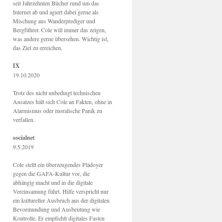
seit Jahrzehnten Bücher rund um das
Internet ab und agiert dabei gerne als
Mischung aus Wanderprediger und
Bergführer. Cole will immer das zeigen,
was andere gerne übersehen. Wichtig ist,
das Ziel zu erreichen.
IX
19.10.2020
Trotz des nicht unbedingt technischen
Ansatzes hält sich Cole an Fakten, ohne in
Alarmismus oder moralische Panik zu
verfallen.
socialnet
9.5.2019
Cole stellt ein überzeugendes Plädoyer
gegen die GAFA-Kultur vor, die
abhängig macht und in die digitale
Vereinsamung führt. Hilfe verspricht nur
ein kultureller Ausbruch aus der digitalen
Bevormundung und Ausbeutung wie
Kontrolle. Er empfiehlt digitales Fasten