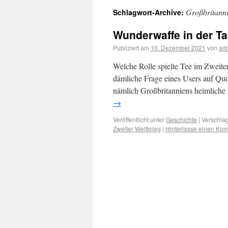
Großbritann
Schlagwort-Archive:
Wunderwaffe in der T
Publiziert am
10. Dezember 2021
von
ad
Welche Rolle spielte Tee im Zweiten
dämliche Frage eines Users auf Quo
nämlich Großbritanniens heimliche
→
Veröffentlicht unter
Geschichte
|
Verschlag
Zweiter Weltkrieg
|
Hinterlasse einen Ko