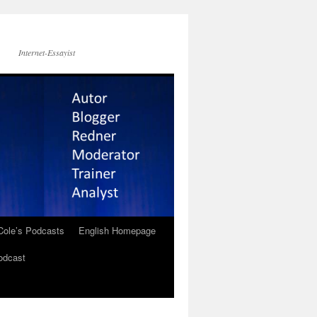
Internet-Essayist
Cole’s Podcasts
English Homepage
odcast