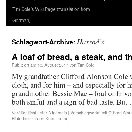
Tim Cole’s Wiki Page (translation from
German)
Harrod’s
Schlagwort-Archive:
A loaf of bread, a steak, and t
Publiziert am
18. August 2017
von
Tim Cole
My grandfather Clifford Alonson Cole w
cloth, and for him – and especially for h
grandmother Bessie Mae – foul or frivo
both sinful and a sign of bad taste. Bu
Veröffentlicht unter
Allgemein
|
Verschlagwortet mit
Clifford Alo
Hinterlasse einen Kommentar