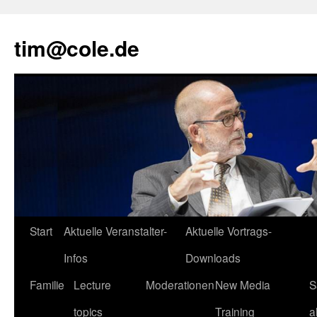
tim@cole.de
Start
Aktuelle Veranstalter-
Aktuelle Vortrags-
Infos
Downloads
Familie
Lecture
Moderationen
New Media
S
topics
Training
a