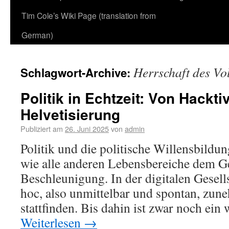
Tim Cole’s Wiki Page (translation from
German)
Herrschaft des Vo
Schlagwort-Archive:
Politik in Echtzeit: Von Hackt
Helvetisierung
Publiziert am
26. Juni 2025
von
admin
Politik und die politische Willensbildu
wie alle anderen Lebensbereiche dem Ge
Beschleunigung. In der digitalen Gesell
hoc, also unmittelbar und spontan, zun
stattfinden. Bis dahin ist zwar noch ein
Weiterlesen
→