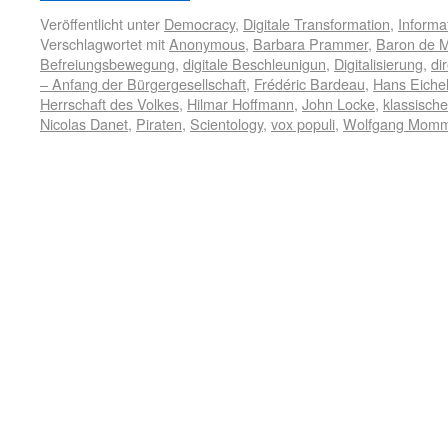
Veröffentlicht unter
Democracy
,
Digitale Transformation
,
Informa
Verschlagwortet mit
Anonymous
,
Barbara Prammer
,
Baron de 
Befreiungsbewegung
,
digitale Beschleunigun
,
Digitalisierung
,
di
– Anfang der Bürgergesellschaft
,
Frédéric Bardeau
,
Hans Eiche
Herrschaft des Volkes
,
Hilmar Hoffmann
,
John Locke
,
klassische
Nicolas Danet
,
Piraten
,
Scientology
,
vox populi
,
Wolfgang Mom