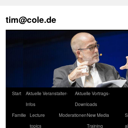
tim@cole.de
Start
Aktuelle Veranstalter-
Aktuelle Vortrags-
Infos
Downloads
Familie
Lecture
Moderationen
New Media
S
topics
Training
a