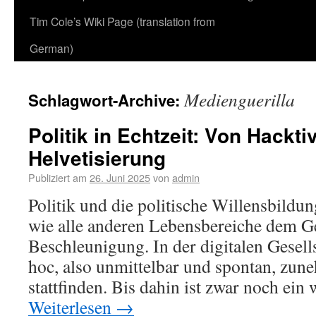
Tim Cole’s Wiki Page (translation from
German)
Medienguerilla
Schlagwort-Archive:
Politik in Echtzeit: Von Hackt
Helvetisierung
Publiziert am
26. Juni 2025
von
admin
Politik und die politische Willensbildu
wie alle anderen Lebensbereiche dem Ge
Beschleunigung. In der digitalen Gesell
hoc, also unmittelbar und spontan, zun
stattfinden. Bis dahin ist zwar noch ein
Weiterlesen
→