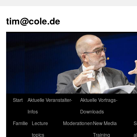
tim@cole.de
Start
Aktuelle Veranstalter-
Aktuelle Vortrags-
Infos
Downloads
Familie
Lecture
Moderationen
New Media
S
topics
Training
a