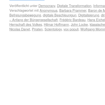
Veröffentlicht unter
Democracy
,
Digitale Transformation
,
Informa
Verschlagwortet mit
Anonymous
,
Barbara Prammer
,
Baron de 
Befreiungsbewegung
,
digitale Beschleunigun
,
Digitalisierung
,
di
– Anfang der Bürgergesellschaft
,
Frédéric Bardeau
,
Hans Eiche
Herrschaft des Volkes
,
Hilmar Hoffmann
,
John Locke
,
klassische
Nicolas Danet
,
Piraten
,
Scientology
,
vox populi
,
Wolfgang Mom