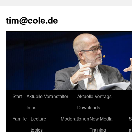
tim@cole.de
Start
Aktuelle Veranstalter-
Aktuelle Vortrags-
Infos
Downloads
Familie
Lecture
Moderationen
New Media
S
topics
Training
a