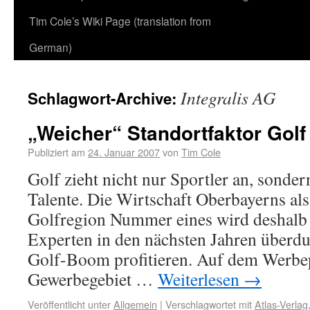
Tim Cole’s Wiki Page (translation from
German)
Integralis AG
Schlagwort-Archive:
„Weicher“ Standortfaktor Golf
Publiziert am
24. Januar 2007
von
Tim Cole
Golf zieht nicht nur Sportler an, sonde
Talente. Die Wirtschaft Oberbayerns al
Golfregion Nummer eines wird deshalb
Experten in den nächsten Jahren überdu
Golf-Boom profitieren. Auf dem Werbep
Gewerbegebiet …
Weiterlesen
→
Veröffentlicht unter
Allgemein
|
Verschlagwortet mit
Atlas-Verlag