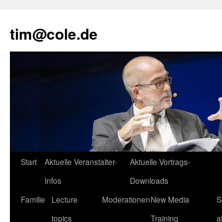
tim@cole.de
Start
Aktuelle Veranstalter-
Aktuelle Vortrags-
Infos
Downloads
Familie
Lecture
Moderationen
New Media
S
topics
Training
a