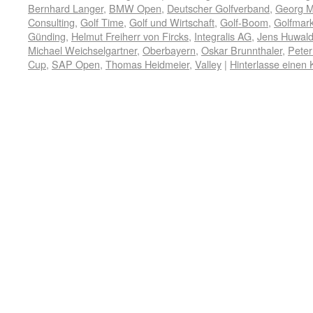
Bernhard Langer
,
BMW Open
,
Deutscher Golfverband
,
Georg 
Consulting
,
Golf Time
,
Golf und Wirtschaft
,
Golf-Boom
,
Golfmark
Günding
,
Helmut Freiherr von Fircks
,
Integralis AG
,
Jens Huwal
Michael Weichselgartner
,
Oberbayern
,
Oskar Brunnthaler
,
Peter
Cup
,
SAP Open
,
Thomas Heidmeier
,
Valley
|
Hinterlasse einen