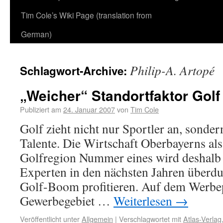
Tim Cole’s Wiki Page (translation from
German)
Philip-A. Artopé
Schlagwort-Archive:
„Weicher“ Standortfaktor Golf
Publiziert am
24. Januar 2007
von
Tim Cole
Golf zieht nicht nur Sportler an, sonde
Talente. Die Wirtschaft Oberbayerns al
Golfregion Nummer eines wird deshalb
Experten in den nächsten Jahren überdu
Golf-Boom profitieren. Auf dem Werbep
Gewerbegebiet …
Weiterlesen
→
Veröffentlicht unter
Allgemein
|
Verschlagwortet mit
Atlas-Verlag