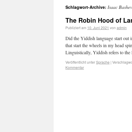
Isaac Bashev
Schlagwort-Archive:
The Robin Hood of L
Publiziert am
10. Juni 2021
von
admin
Did the Yiddish language start out
that start the wheels in my head spin
Linguistically, Yiddish refers to t
Veröffentlicht unter
Sprache
|
Verschlagwor
Kommentar