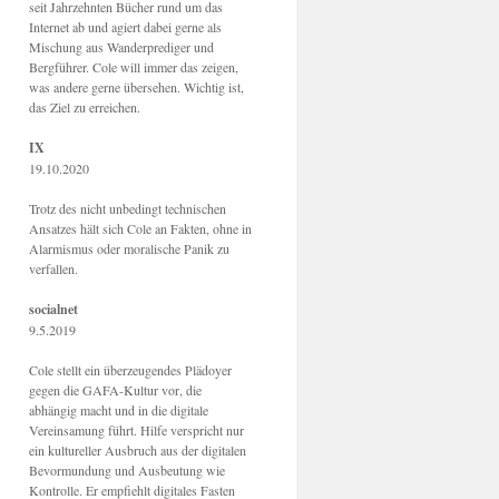
seit Jahrzehnten Bücher rund um das
Internet ab und agiert dabei gerne als
Mischung aus Wanderprediger und
Bergführer. Cole will immer das zeigen,
was andere gerne übersehen. Wichtig ist,
das Ziel zu erreichen.
IX
19.10.2020
Trotz des nicht unbedingt technischen
Ansatzes hält sich Cole an Fakten, ohne in
Alarmismus oder moralische Panik zu
verfallen.
socialnet
9.5.2019
Cole stellt ein überzeugendes Plädoyer
gegen die GAFA-Kultur vor, die
abhängig macht und in die digitale
Vereinsamung führt. Hilfe verspricht nur
ein kultureller Ausbruch aus der digitalen
Bevormundung und Ausbeutung wie
Kontrolle. Er empfiehlt digitales Fasten