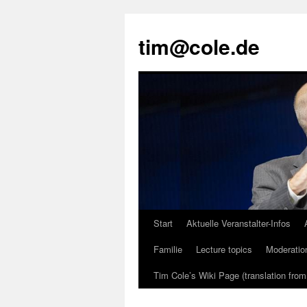
tim@cole.de
Start
Aktuelle Veranstalter-Infos
Familie
Lecture topics
Moderatio
Tim Cole’s Wiki Page (translation fro