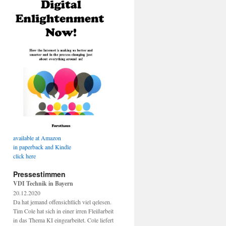
available at Amazon
in paperback and Kindle
click here
Pressestimmen
VDI Technik in Bayern
20.12.2020
Da hat jemand offensichtlich viel qelesen.
Tim Cole hat sich in einer irren Fleißarbeit
in das Thema KI eingearbeitet. Cole liefert