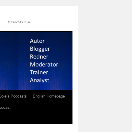
Internet-Essayist
Cole’s Podcasts
English Homepage
odcast