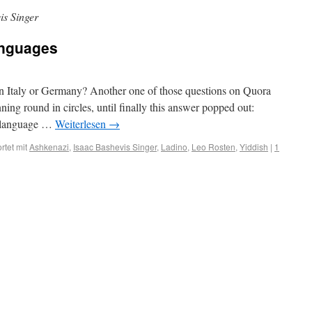
is Singer
anguages
 in Italy or Germany? Another one of those questions on Quora
ning round in circles, until finally this answer popped out:
he language …
Weiterlesen
→
tet mit
Ashkenazi
,
Isaac Bashevis Singer
,
Ladino
,
Leo Rosten
,
Yiddish
|
1