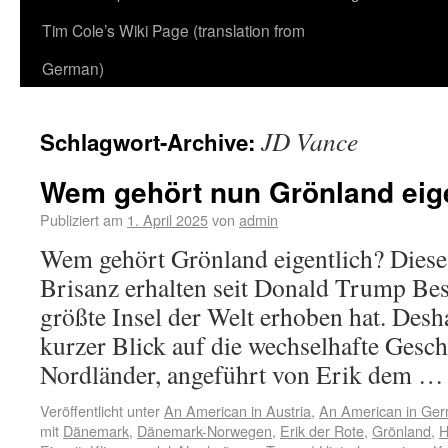
Tim Cole’s Wiki Page (translation from
German)
JD Vance
Schlagwort-Archive:
Wem gehört nun Grönland eig
Publiziert am
1. April 2025
von
admin
Wem gehört Grönland eigentlich? Diese
Brisanz erhalten seit Donald Trump Bes
größte Insel der Welt erhoben hat. Desha
kurzer Blick auf die wechselhafte Gesch
Nordländer, angeführt von Erik dem 
Veröffentlicht unter
An American in Austria
,
An American in Ge
mit
Dänemark
,
Dänemark-Norwegen
,
Erik der Rote
,
Grönland
,
H