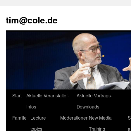
tim@cole.de
Start
Aktuelle Veranstalter-
Aktuelle Vortrags-
Infos
Downloads
Familie
Lecture
Moderationen
New Media
S
topics
Training
a