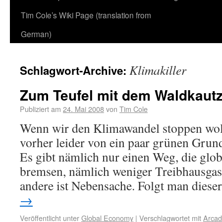
Tim Cole’s Wiki Page (translation from
German)
Klimakiller
Schlagwort-Archive:
Zum Teufel mit dem Waldkautz
Publiziert am
24. Mai 2008
von
Tim Cole
Wenn wir den Klimawandel stoppen wol
vorher leider von ein paar grünen Grun
Es gibt nämlich nur einen Weg, die gl
bremsen, nämlich weniger Treibhausgas
andere ist Nebensache. Folgt man dies
→
Veröffentlicht unter
Global Economy
|
Verschlagwortet mit
Arcad