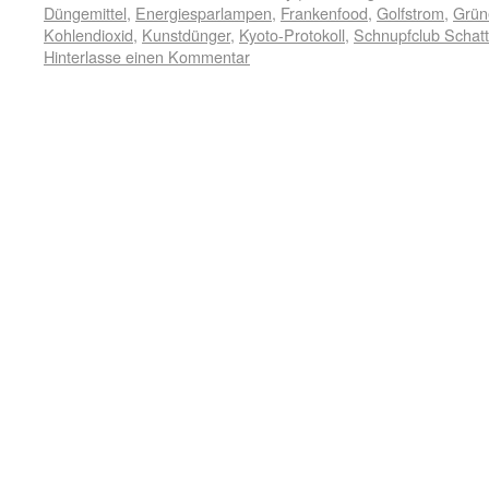
Düngemittel
,
Energiesparlampen
,
Frankenfood
,
Golfstrom
,
Grün
Kohlendioxid
,
Kunstdünger
,
Kyoto-Protokoll
,
Schnupfclub Schat
Hinterlasse einen Kommentar