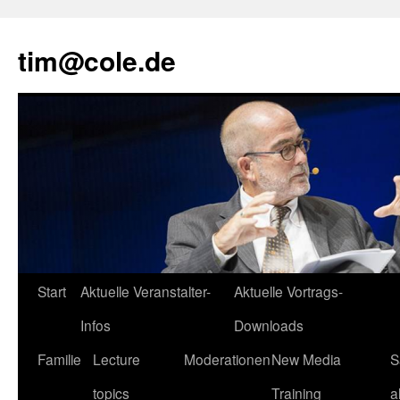
tim@cole.de
Start
Aktuelle Veranstalter-
Aktuelle Vortrags-
Infos
Downloads
Familie
Lecture
Moderationen
New Media
S
topics
Training
a