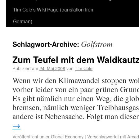
Tim Cole’s Wiki Page (translation from
German)
Golfstrom
Schlagwort-Archive:
Zum Teufel mit dem Waldkautz
Publiziert am
24. Mai 2008
von
Tim Cole
Wenn wir den Klimawandel stoppen wol
vorher leider von ein paar grünen Grun
Es gibt nämlich nur einen Weg, die gl
bremsen, nämlich weniger Treibhausgas
andere ist Nebensache. Folgt man dies
→
Veröffentlicht unter
Global Economy
|
Verschlagwortet mit
Arcad