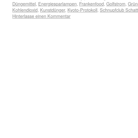
Düngemittel
,
Energiesparlampen
,
Frankenfood
,
Golfstrom
,
Grün
Kohlendioxid
,
Kunstdünger
,
Kyoto-Protokoll
,
Schnupfclub Schat
Hinterlasse einen Kommentar