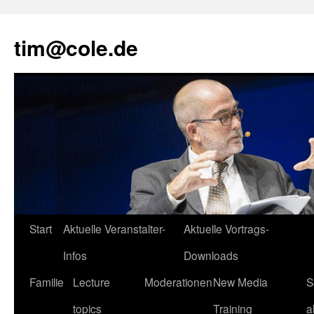
tim@cole.de
Start
Aktuelle Veranstalter-
Aktuelle Vortrags-
Infos
Downloads
Familie
Lecture
Moderationen
New Media
S
topics
Training
a