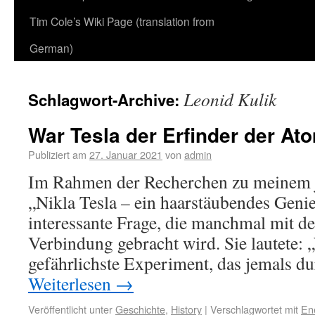
Tim Cole’s Wiki Page (translation from
German)
Leonid Kulik
Schlagwort-Archive:
War Tesla der Erfinder der A
Publiziert am
27. Januar 2021
von
admin
Im Rahmen der Recherchen zu meinem 
„Nikla Tesla – ein haarstäubendes Genie
interessante Frage, die manchmal mit 
Verbindung gebracht wird. Sie lautete: 
gefährlichste Experiment, das jemals 
Weiterlesen
→
Veröffentlicht unter
Geschichte
,
History
|
Verschlagwortet mit
En