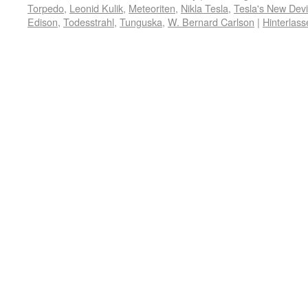
Torpedo
,
Leonid Kulik
,
Meteoriten
,
Nikla Tesla
,
Tesla's New Devic
Edison
,
Todesstrahl
,
Tunguska
,
W. Bernard Carlson
|
Hinterlas