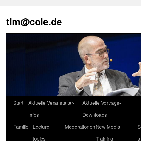
tim@cole.de
Start
Aktuelle Veranstalter-
Aktuelle Vortrags-
Infos
Downloads
Familie
Lecture
Moderationen
New Media
S
topics
Training
a