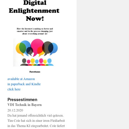
available at Amazon
in paperback and Kindle
click here
Pressestimmen
VDI Technik in Bayern
20.12.2020
Da hat jemand offensichtlich viel qelesen.
Tim Cole hat sich in einer irren Fleißarbeit
in das Thema KI eingearbeitet. Cole liefert