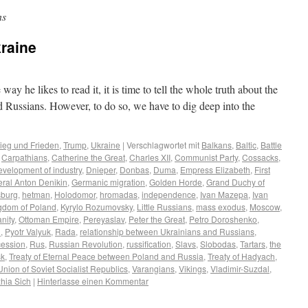
ns
kraine
 way he likes to read it, it is time to tell the whole truth about the
 Russians. However, to do so, we have to dig deep into the
ieg und Frieden
,
Trump
,
Ukraine
|
Verschlagwortet mit
Balkans
,
Baltic
,
Battle
,
Carpathians
,
Catherine the Great
,
Charles XII
,
Communist Party
,
Cossacks
,
evelopment of industry
,
Dnieper
,
Donbas
,
Duma
,
Empress Elizabeth
,
First
ral Anton Denikin
,
Germanic migration
,
Golden Horde
,
Grand Duchy of
burg
,
hetman
,
Holodomor
,
hromadas
,
independence
,
Ivan Mazepa
,
Ivan
gdom of Poland
,
Kyrylo Rozumovsky
,
Little Russians
,
mass exodus
,
Moscow
,
nity
,
Ottoman Empire
,
Pereyaslav
,
Peter the Great
,
Petro Doroshenko
,
n
,
Pyotr Valyuk
,
Rada
,
relationship between Ukrainians and Russians
,
ecession
,
Rus
,
Russian Revolution
,
russification
,
Slavs
,
Slobodas
,
Tartars
,
the
sk
,
Treaty of Eternal Peace between Poland and Russia
,
Treaty of Hadyach
,
Union of Soviet Socialist Republics
,
Varangians
,
Vikings
,
Vladimir-Suzdal
,
hia Sich
|
Hinterlasse einen Kommentar