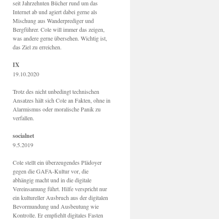
seit Jahrzehnten Bücher rund um das
Internet ab und agiert dabei gerne als
Mischung aus Wanderprediger und
Bergführer. Cole will immer das zeigen,
was andere gerne übersehen. Wichtig ist,
das Ziel zu erreichen.
IX
19.10.2020
Trotz des nicht unbedingt technischen
Ansatzes hält sich Cole an Fakten, ohne in
Alarmismus oder moralische Panik zu
verfallen.
socialnet
9.5.2019
Cole stellt ein überzeugendes Plädoyer
gegen die GAFA-Kultur vor, die
abhängig macht und in die digitale
Vereinsamung führt. Hilfe verspricht nur
ein kultureller Ausbruch aus der digitalen
Bevormundung und Ausbeutung wie
Kontrolle. Er empfiehlt digitales Fasten