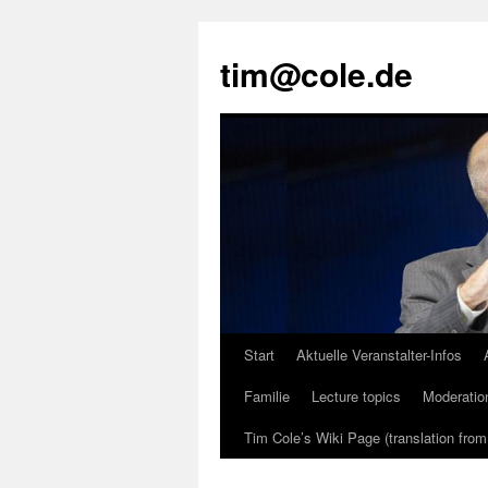
tim@cole.de
Start
Aktuelle Veranstalter-Infos
Familie
Lecture topics
Moderatio
Tim Cole’s Wiki Page (translation fro