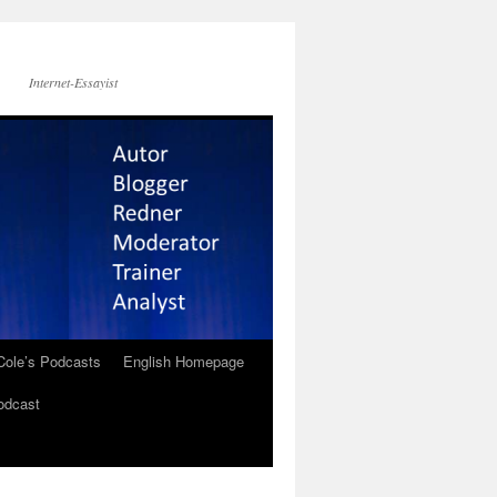
Internet-Essayist
Cole’s Podcasts
English Homepage
odcast