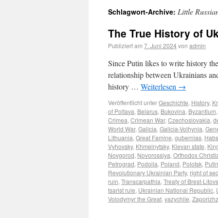
Little Russia
Schlagwort-Archive:
The True History of U
Publiziert am
7. Juni 2024
von
admin
Since Putin likes to write history the
relationship between Ukrainians and
history …
Weiterlesen
→
Veröffentlicht unter
Geschichte
,
History
,
Kr
of Poltava
,
Belarus
,
Bukovina
,
Byzantium
Crimea
,
Crimean War
,
Czechoslovakia
,
d
World War
,
Galicia
,
Galicia-Volhynia
,
Gene
Lithuania
,
Great Famine
,
gubernias
,
Habs
Vyhovsky
,
Khmelnytsky
,
Kievan state
,
Kin
Novgorod
,
Novorossiya
,
Orthodox Christia
Petrograd
,
Podolia
,
Poland
,
Polotsk
,
Puti
Revolutionary Ukrainian Party
,
right of s
ruin
,
Transcarpathia
,
Treaty of Brest-Litov
tsarist rule
,
Ukrainian National Republic
,
Volodymyr the Great
,
yazychiie
,
Zaporizhz