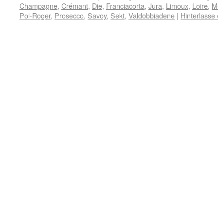
Champagne
,
Crémant
,
Die
,
Franciacorta
,
Jura
,
Limoux
,
Loire
,
M
Pol-Roger
,
Prosecco
,
Savoy
,
Sekt
,
Valdobbiadene
|
Hinterlasse