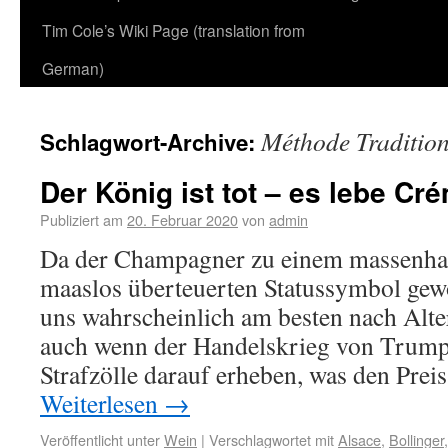
Tim Cole’s Wiki Page (translation from
German)
Méthode Tradition
Schlagwort-Archive:
Der König ist tot – es lebe Cr
Publiziert am
20. Februar 2020
von
admin
Da der Champagner zu einem massenhaf
maaslos überteuerten Statussymbol gewor
uns wahrscheinlich am besten nach Alt
auch wenn der Handelskrieg von Trump v
Strafzölle darauf erheben, was den Pre
Weiterlesen
→
Veröffentlicht unter
Wein
|
Verschlagwortet mit
Alsace
,
Bollinger