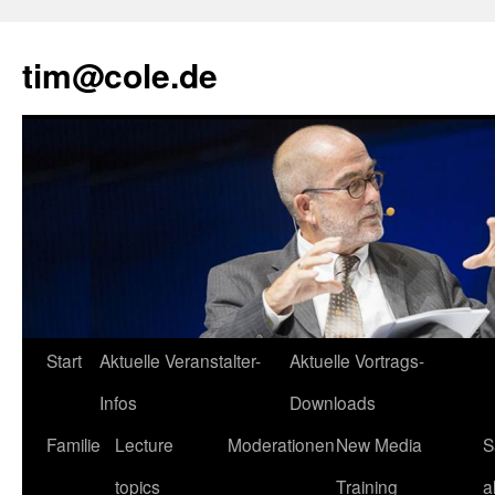
tim@cole.de
Start
Aktuelle Veranstalter-
Aktuelle Vortrags-
Infos
Downloads
Familie
Lecture
Moderationen
New Media
S
topics
Training
a