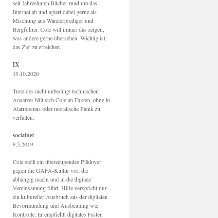
seit Jahrzehnten Bücher rund um das
Internet ab und agiert dabei gerne als
Mischung aus Wanderprediger und
Bergführer. Cole will immer das zeigen,
was andere gerne übersehen. Wichtig ist,
das Ziel zu erreichen.
IX
19.10.2020
Trotz des nicht unbedingt technischen
Ansatzes hält sich Cole an Fakten, ohne in
Alarmismus oder moralische Panik zu
verfallen.
socialnet
9.5.2019
Cole stellt ein überzeugendes Plädoyer
gegen die GAFA-Kultur vor, die
abhängig macht und in die digitale
Vereinsamung führt. Hilfe verspricht nur
ein kultureller Ausbruch aus der digitalen
Bevormundung und Ausbeutung wie
Kontrolle. Er empfiehlt digitales Fasten