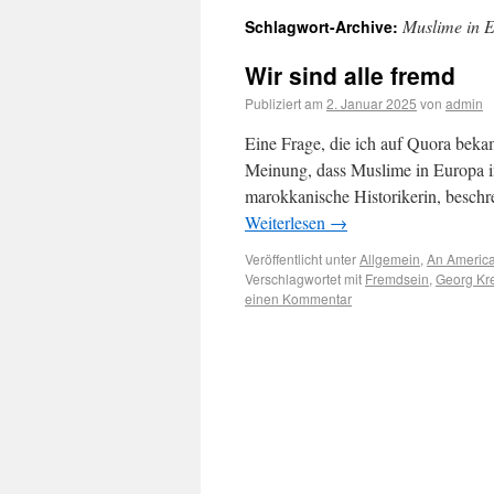
Muslime in 
Schlagwort-Archive:
Wir sind alle fremd
Publiziert am
2. Januar 2025
von
admin
Eine Frage, die ich auf Quora bekam
Meinung, dass Muslime in Europa im
marokkanische Historikerin, beschr
Weiterlesen
→
Veröffentlicht unter
Allgemein
,
An America
Verschlagwortet mit
Fremdsein
,
Georg Kre
einen Kommentar