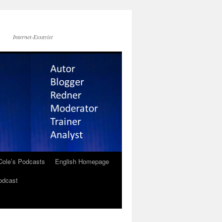
Internet-Essayist
Cole’s Podcasts
English Homepage
odcast