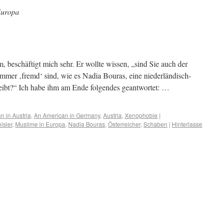
Europa
, beschäftigt mich sehr. Er wollte wissen, „sind Sie auch der
mer ‚fremd‘ sind, wie es Nadia Bouras, eine niederländisch-
eibt?“ Ich habe ihm am Ende folgendes geantwortet: …
n in Austria
,
An American in Germany
,
Austria
,
Xenophobie
|
isler
,
Muslime in Europa
,
Nadia Bouras
,
Österreicher
,
Schaben
|
Hinterlasse