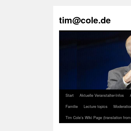
tim@cole.de
Start
Aktuelle Veranstalter-Infos
Familie
Lecture topics
Moderatio
Tim Cole’s Wiki Page (translation fro