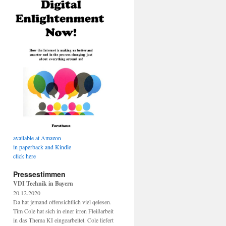
available at Amazon
in paperback and Kindle
click here
Pressestimmen
VDI Technik in Bayern
20.12.2020
Da hat jemand offensichtlich viel qelesen.
Tim Cole hat sich in einer irren Fleißarbeit
in das Thema KI eingearbeitet. Cole liefert