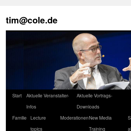
tim@cole.de
Start
Aktuelle Veranstalter-
Aktuelle Vortrags-
Infos
Downloads
Familie
Lecture
Moderationen
New Media
S
topics
Training
a