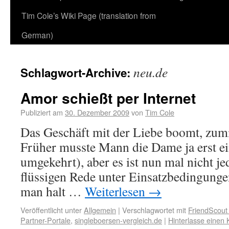
Tim Cole’s Wiki Page (translation from
German)
neu.de
Schlagwort-Archive:
Amor schießt per Internet
Publiziert am
30. Dezember 2009
von
Tim Cole
Das Geschäft mit der Liebe boomt, zumi
Früher musste Mann die Dame ja erst e
umgekehrt), aber es ist nun mal nicht j
flüssigen Rede unter Einsatzbedingunge
man halt …
Weiterlesen
→
Veröffentlicht unter
Allgemein
|
Verschlagwortet mit
FriendScout
Partner-Portale
,
singleboersen-vergleich.de
|
Hinterlasse einen