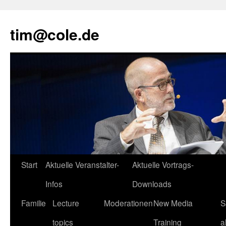
tim@cole.de
Start
Aktuelle Veranstalter-
Aktuelle Vortrags-
Infos
Downloads
Familie
Lecture
Moderationen
New Media
S
topics
Training
a