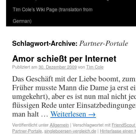
Tim Cole’s Wiki Page (translation from
German)
Partner-Portale
Schlagwort-Archive:
Amor schießt per Internet
Publiziert am
30. Dezember 2009
von
Tim Cole
Das Geschäft mit der Liebe boomt, zumi
Früher musste Mann die Dame ja erst e
umgekehrt), aber es ist nun mal nicht j
flüssigen Rede unter Einsatzbedingunge
man halt …
Weiterlesen
→
Veröffentlicht unter
Allgemein
|
Verschlagwortet mit
FriendScout
Partner-Portale
,
singleboersen-vergleich.de
|
Hinterlasse einen