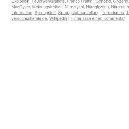
Explosion
,
Feuerwerksrakete
,
Franco Frattini
,
Genozid
,
Glyzerin
MacGyver
,
Meinungsfreiheit
,
Nitroglykol
,
Nitroglyzerin
,
Nitromet
Information
,
Sprengstoff
,
Sprengstoffherstellung
,
Terrorismus
,
T
versuchschemie.de
,
Wikipedia
|
Hinterlasse einen Kommentar