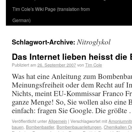
Tim Cole’s Wiki Page (translation from
German)
Nitroglykol
Schlagwort-Archive:
Das Internet lieben heisst di
Publiziert am
26. September 2007
von
Tim Cole
Was hat eine Anleitung zum Bombenbau
Meinungsfreiheit oder dem Recht auf I
Nichts, meint EU-Kommissar Franco Frat
ganze Menge! So, Sie wollen also eine
einfach: fragen Sie Google. Die größte
Veröffentlicht unter
Allgemein
|
Verschlagwortet mit
Amoniumnitr
bauen
,
Bombenbastler
,
Bombenbauanleitungen
,
Chemikalien O