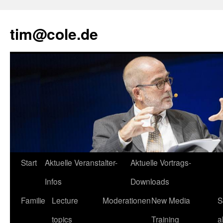
tim@cole.de
Start
Aktuelle Veranstalter-
Aktuelle Vortrags-
Infos
Downloads
Familie
Lecture
Moderationen
New Media
S
topics
Training
a