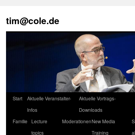
tim@cole.de
Start
Aktuelle Veranstalter-
Aktuelle Vortrags-
Infos
Downloads
Familie
Lecture
Moderationen
New Media
S
topics
Training
a