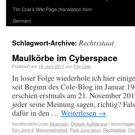
Tim Cole’s Wiki Page (translation from
German)
Rechtsstaat
Schlagwort-Archive:
Maulkörbe im Cyberspace
Publiziert am
19. Juni 2017
von
Tim Cole
In loser Folge wiederhole ich hier einige
seit Beginn des Cole-Blog im Januar 19
erschien erstmals am 21. November 201
jeder seine Meinung sagen, richtig? Fa
dafür in den …
Weiterlesen
→
Veröffentlicht unter
Allgemein
,
Digitale Aufklärung
|
Verschlagwor
Kim Jong-il
,
Meinungsfreiheit
,
Park Jung-geun
,
Rechtsstaat
,
Sh