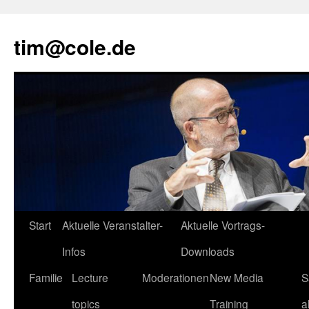
tim@cole.de
Start
Aktuelle Veranstalter-
Aktuelle Vortrags-
Infos
Downloads
Familie
Lecture
Moderationen
New Media
S
topics
Training
a