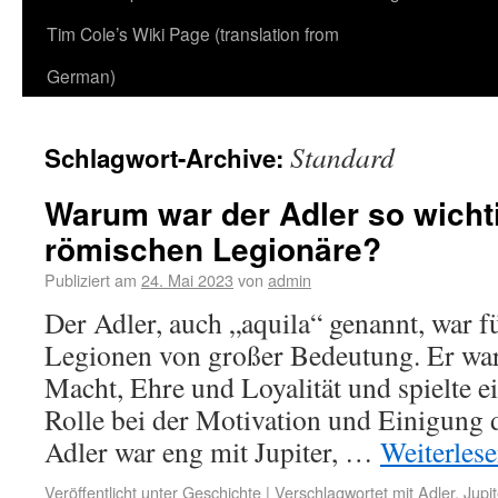
Tim Cole’s Wiki Page (translation from
German)
Standard
Schlagwort-Archive:
Warum war der Adler so wichti
römischen Legionäre?
Publiziert am
24. Mai 2023
von
admin
Der Adler, auch „aquila“ genannt, war f
Legionen von großer Bedeutung. Er war
Macht, Ehre und Loyalität und spielte e
Rolle bei der Motivation und Einigung 
Adler war eng mit Jupiter, …
Weiterles
Veröffentlicht unter
Geschichte
|
Verschlagwortet mit
Adler
,
Jupit