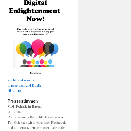
available at Amazon
in paperback and Kindle
click here
Pressestimmen
VDI Technik in Bayern
20.12.2020
Da hat jemand offensichtlich viel qelesen.
Tim Cole hat sich in einer irren Fleißarbeit
in das Thema KI eingearbeitet. Cole liefert