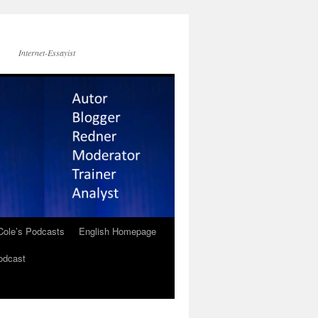
Internet-Essayist
Cole’s Podcasts
English Homepage
odcast