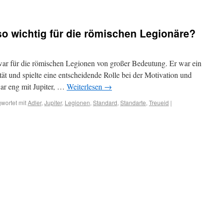
o wichtig für die römischen Legionäre?
war für die römischen Legionen von großer Bedeutung. Er war ein
ät und spielte eine entscheidende Rolle bei der Motivation und
ar eng mit Jupiter, …
Weiterlesen
→
wortet mit
Adler
,
Jupiter
,
Legionen
,
Standard
,
Standarte
,
Treueid
|