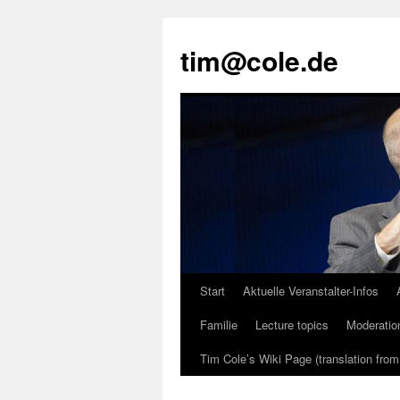
tim@cole.de
Start
Aktuelle Veranstalter-Infos
Familie
Lecture topics
Moderatio
Tim Cole’s Wiki Page (translation fro