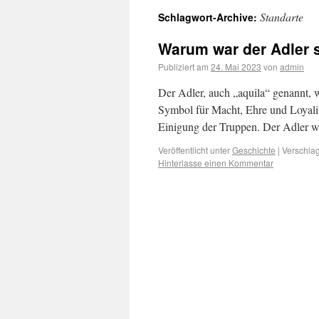
Standarte
Schlagwort-Archive:
Warum war der Adler s
Publiziert am
24. Mai 2023
von
admin
Der Adler, auch „aquila“ genannt, 
Symbol für Macht, Ehre und Loyalit
Einigung der Truppen. Der Adler w
Veröffentlicht unter
Geschichte
|
Verschlag
Hinterlasse einen Kommentar