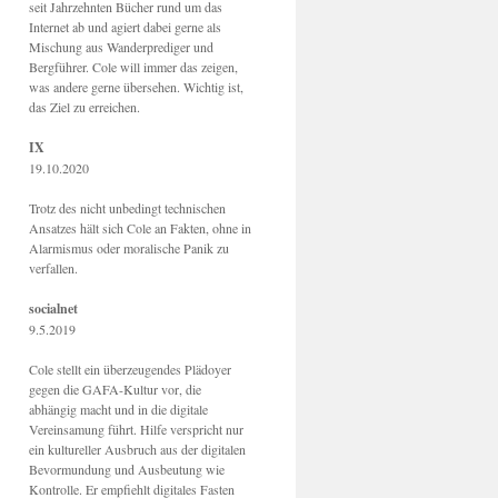
seit Jahrzehnten Bücher rund um das
Internet ab und agiert dabei gerne als
Mischung aus Wanderprediger und
Bergführer. Cole will immer das zeigen,
was andere gerne übersehen. Wichtig ist,
das Ziel zu erreichen.
IX
19.10.2020
Trotz des nicht unbedingt technischen
Ansatzes hält sich Cole an Fakten, ohne in
Alarmismus oder moralische Panik zu
verfallen.
socialnet
9.5.2019
Cole stellt ein überzeugendes Plädoyer
gegen die GAFA-Kultur vor, die
abhängig macht und in die digitale
Vereinsamung führt. Hilfe verspricht nur
ein kultureller Ausbruch aus der digitalen
Bevormundung und Ausbeutung wie
Kontrolle. Er empfiehlt digitales Fasten