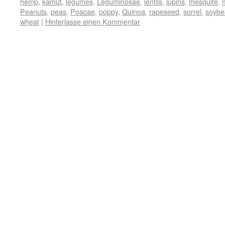
hemp
,
kamut
,
legumes
,
Leguminosae
,
lentils
,
lupins
,
mesquite
,
m
Peanuts
,
peas
,
Poacae
,
poppy
,
Quinoa
,
rapeseed
,
sorrel
,
soybe
wheat
|
Hinterlasse einen Kommentar