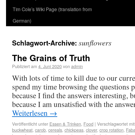
Tim Cole’s Wiki Page (translation from
German)
sunflowers
Schlagwort-Archive:
The Grains of Truth
Publiziert am
4. Juni 2020
von
admin
With lots of time to kill due to our curr
spend my time browsing the questions 
because I find the answers interesting, b
because I am unsatisfied with the answ
Weiterlesen
→
Veröffentlicht unter
Essen & Trinken
,
Food
|
Verschlagwortet mit
buckwheat
,
carob
,
cereals
,
chickpeas
,
clover
,
crop rotation
,
Fab