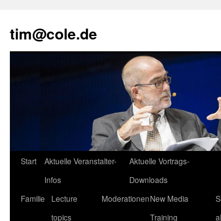
tim@cole.de
Start
Aktuelle Veranstalter-
Aktuelle Vortrags-
Infos
Downloads
Familie
Lecture
Moderationen
New Media
S
topics
Training
a