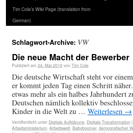
Tim Cole’s Wiki Page (translation from
German)
VW
Schlagwort-Archive:
Die neue Macht der Bewerber
Publiziert am
24. Mai 2015
von
Tim Cole
Die deutsche Wirtschaft steht vor eine
er kommt jeden Tag einen Schritt näher.
etwas mehr als ein halbes Jahrhundert zu
Deutschen nämlich kollektiv beschloss
Kinder in die Welt zu …
Weiterlesen
→
Veröffentlicht unter
Digitale Aufklärung
,
Digitale Transformation
|
Arbeitsministerium
,
Arbeitswelt
,
Babyboomer
,
demografischer 