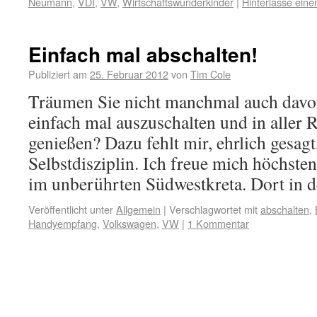
Neumann
,
VDI
,
VW
,
Wirtschaftswunderkinder
|
Hinterlasse ein
Einfach mal abschalten!
Publiziert am
25. Februar 2012
von
Tim Cole
Träumen Sie nicht manchmal auch davo
einfach mal auszuschalten und in aller 
genießen? Dazu fehlt mir, ehrlich gesagt
Selbstdisziplin. Ich freue mich höchste
im unberührten Südwestkreta. Dort in
Veröffentlicht unter
Allgemein
|
Verschlagwortet mit
abschalten
,
Handyempfang
,
Volkswagen
,
VW
|
1 Kommentar