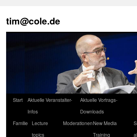
tim@cole.de
Start
Aktuelle Veranstalter-
Aktuelle Vortrags-
Infos
Downloads
Familie
Lecture
Moderationen
New Media
S
topics
Training
a