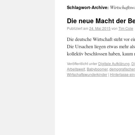
Wirtschaftsw
Schlagwort-Archive:
Die neue Macht der B
Publiziert am
24. Mai 2015
von
Tim Cole
Die deutsche Wirtschaft steht vor e
Die Ursachen liegen etwas mehr als
kollektiv beschlossen haben, kaum
Veröffentlicht unter
Digitale Aufklärung
,
Di
Arbeitswelt
,
Babyboomer
,
demografische
Wirtschaftswunderkinder
|
Hinterlasse e