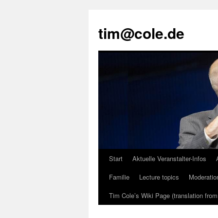
tim@cole.de
Start
Aktuelle Veranstalter-Infos
Familie
Lecture topics
Moderatio
Tim Cole’s Wiki Page (translation fro