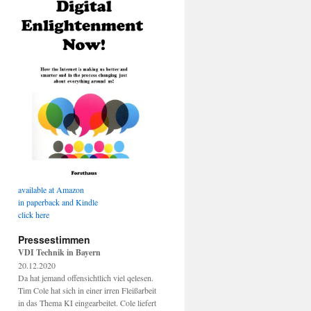
available at Amazon
in paperback and Kindle
click here
Pressestimmen
VDI Technik in Bayern
20.12.2020
Da hat jemand offensichtlich viel qelesen.
Tim Cole hat sich in einer irren Fleißarbeit
in das Thema KI eingearbeitet. Cole liefert