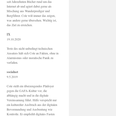
seit Jahrzehnten Bücher rund um das
Internet ab und agiert dabei gerne als
Mischung aus Wanderprediger und
Bergführer. Cole will immer das zeigen,
was andere gerne übersehen. Wichtig ist,
das Ziel zu erreichen.
IX
19.10.2020
Trotz des nicht unbedingt technischen
Ansatzes hält sich Cole an Fakten, ohne in
Alarmismus oder moralische Panik zu
verfallen.
socialnet
9.5.2019
Cole stellt ein überzeugendes Plädoyer
gegen die GAFA-Kultur vor, die
abhängig macht und in die digitale
Vereinsamung führt. Hilfe verspricht nur
ein kultureller Ausbruch aus der digitalen
Bevormundung und Ausbeutung wie
Kontrolle. Er empfiehlt digitales Fasten