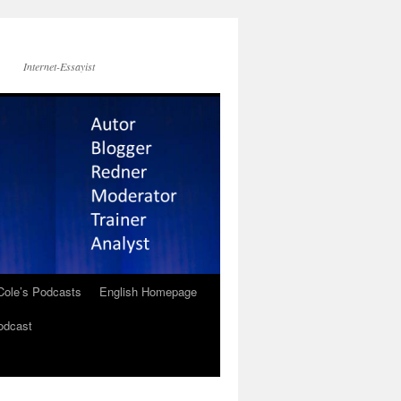
Internet-Essayist
Cole’s Podcasts
English Homepage
odcast