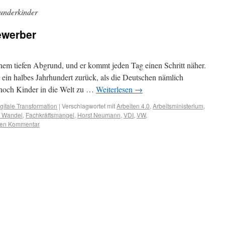
underkinder
ewerber
inem tiefen Abgrund, und er kommt jeden Tag einen Schritt näher.
 ein halbes Jahrhundert zurück, als die Deutschen nämlich
 noch Kinder in die Welt zu …
Weiterlesen
→
gitale Transformation
|
Verschlagwortet mit
Arbeiten 4.0
,
Arbeitsministerium
,
r Wandel
,
Fachkräftsmangel
,
Horst Neumann
,
VDI
,
VW
,
inen Kommentar