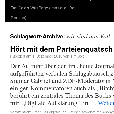
Tim Cole’s Wiki Page (translation from
German)
wir sind das Volk
Schlagwort-Archive:
Hört mit dem Parteienquatsch 
Publiziert am
1. Dezember 2013
von
Tim Cole
Der Aufruhr über den im „heute Journal
aufgeführten verbalen Schlagabtausch
Sigmar Gabriel und ZDF-Moderatorin 
einigen Kommentatoren auch als „Bitchf
berührt ein zentrales Thema des Buchs
mir, „Digitale Aufklärung“, in …
Weite
Veröffentlicht unter
Das digitale Ich
|
Verschlagwortet mit
Anony