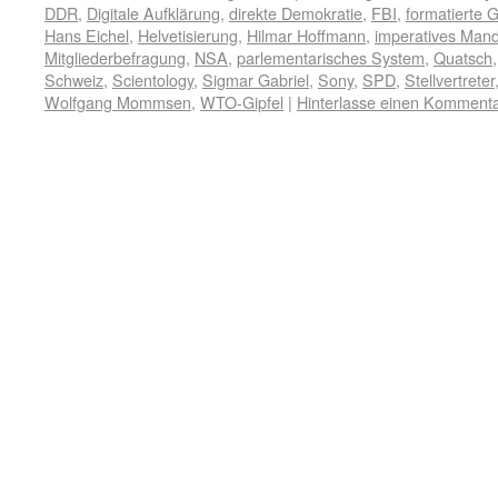
DDR
,
Digitale Aufklärung
,
direkte Demokratie
,
FBI
,
formatierte G
Hans Eichel
,
Helvetisierung
,
Hilmar Hoffmann
,
imperatives Man
Mitgliederbefragung
,
NSA
,
parlementarisches System
,
Quatsch
Schweiz
,
Scientology
,
Sigmar Gabriel
,
Sony
,
SPD
,
Stellvertreter
Wolfgang Mommsen
,
WTO-Gipfel
|
Hinterlasse einen Komment