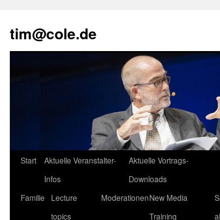
tim@cole.de
Start
Aktuelle Veranstalter-
Aktuelle Vortrags-
Infos
Downloads
Familie
Lecture
Moderationen
New Media
S
topics
Training
a