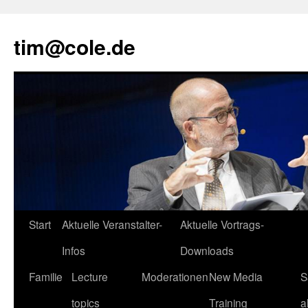
tim@cole.de
Start
Aktuelle Veranstalter-
Aktuelle Vortrags-
Infos
Downloads
Familie
Lecture
Moderationen
New Media
S
topics
Training
a