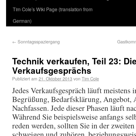
Tim Cole’s Wiki Page (translation from
German)
←
Sonntagsspaziergang
Gastkomme
Technik verkaufen, Teil 23: D
Verkaufsgesprächs
Publiziert am
21. Oktober 2013
von
Tim Cole
Jedes Verkaufsgespräch läuft meistens i
Begrüßung, Bedarfsklärung, Angebot, 
Nachfassen. Jede dieser Phasen läuft na
Während Sie beispielsweise anfangs selb
reden werden, sollten Sie in der zweiten
schweigen und zuhören, beziehungswei