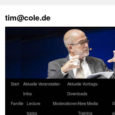
tim@cole.de
Start
Aktuelle Veranstalter-
Aktuelle Vortrags-
Infos
Downloads
Familie
Lecture
Moderationen
New Media
S
topics
Training
a