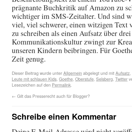
prägnante Buchkritik auf Amazon zu sc
wichtiger im SMS-Zeitalter. Und sind wir
viel, viel schwerer, einen witzigen Tex
zu schreiben als einen Aufsatz über drei
Kommunikationskultur zwingt zur Kreati
unseren Kindern beibringen. Für Goethe
Zeit genug.
Dieser Beitrag wurde unter
Allgemein
abgelegt und mit
Aufsatz
,
Leute mit schlauen Kids
,
Goethe
,
Oberstufe
,
Selsberg
,
Twitter
ve
Lesezeichen auf den
Permalink
.
←
Gilt das Presserecht auch für Blogger?
Schreibe einen Kommentar
Deine E-Mail-Adresse wird nicht veröffe