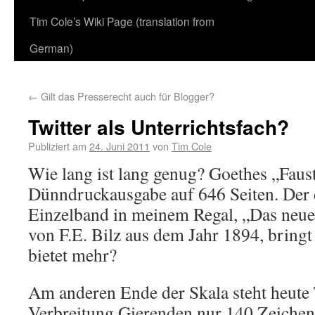
Tim Cole’s Wiki Page (translation from
German)
←
Gilt das Presserecht auch für Blogger?
Twitter als Unterrichtsfach?
Publiziert am
24. Juni 2011
von
Tim Cole
Wie lang ist lang genug? Goethes „Faus
Dünndruckausgabe auf 646 Seiten. Der 
Einzelband in meinem Regal, „Das neue
von F.E. Bilz aus dem Jahr 1894, bringt
bietet mehr?
Am anderen Ende der Skala steht heute 
Verbreitung Gierenden nur 140 Zeichen 