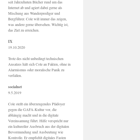
seit Jahrzehnten Bücher rund um das
Internet ab und agiert dabei gerne als
Mischung aus Wanderprediger und
Bergführer. Cole will immer das zeigen,
was andere gerne übersehen. Wichtig ist,
das Ziel zu erreichen.
IX
19.10.2020
Trotz des nicht unbedingt technischen
Ansatzes hält sich Cole an Fakten, ohne in
Alarmismus oder moralische Panik zu
verfallen.
socialnet
9.5.2019
Cole stellt ein überzeugendes Plädoyer
gegen die GAFA-Kultur vor, die
abhängig macht und in die digitale
Vereinsamung führt. Hilfe verspricht nur
ein kultureller Ausbruch aus der digitalen
Bevormundung und Ausbeutung wie
Kontrolle. Er empfiehlt digitales Fasten