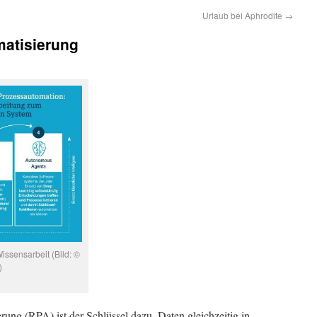
Urlaub bei Aphrodite
→
matisierung
Wissensarbeit (Bild: ©
)
rung (RPA) ist der Schlüssel dazu, Daten gleichzeitig in