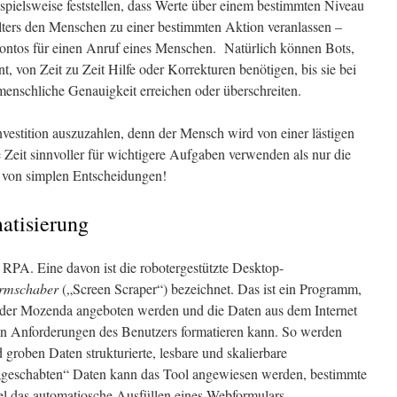
spielsweise feststellen, dass Werte über einem bestimmten Niveau
ters den Menschen zu einer bestimmten Aktion veranlassen –
Kontos für einen Anruf eines Menschen. Natürlich können Bots,
t, von Zeit zu Zeit Hilfe oder Korrekturen benötigen, bis sie bei
enschliche Genauigkeit erreichen oder überschreiten.
vestition auszuzahlen, denn der Mensch wird von einer lästigen
e Zeit sinnvoller für wichtigere Aufgaben verwenden als nur die
 von simplen Entscheidungen!
atisierung
 RPA. Eine davon ist die robotergestützte Desktop-
irmschaber
(„Screen Scraper“) bezeichnet. Das ist ein Programm,
 oder Mozenda angeboten werden und die Daten aus dem Internet
en Anforderungen des Benutzers formatieren kann. So werden
 groben Daten strukturierte, lesbare und skalierbare
„geschabten“ Daten kann das Tool angewiesen werden, bestimmte
l das automatiosche Ausfüllen eines Webformulars.