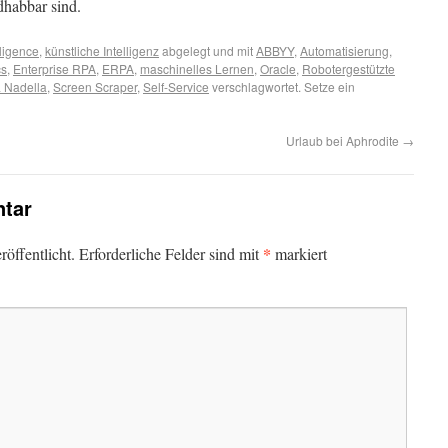
dhabbar sind.
lligence
,
künstliche Intelligenz
abgelegt und mit
ABBYY
,
Automatisierung
,
cs
,
Enterprise RPA
,
ERPA
,
maschinelles Lernen
,
Oracle
,
Robotergestützte
 Nadella
,
Screen Scraper
,
Self-Service
verschlagwortet. Setze ein
Urlaub bei Aphrodite
→
tar
*
öffentlicht.
Erforderliche Felder sind mit
markiert