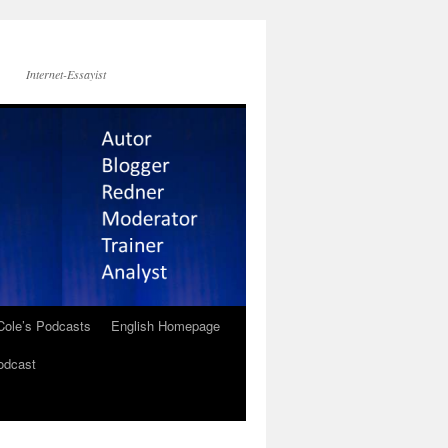
Internet-Essayist
Cole’s Podcasts
English Homepage
odcast