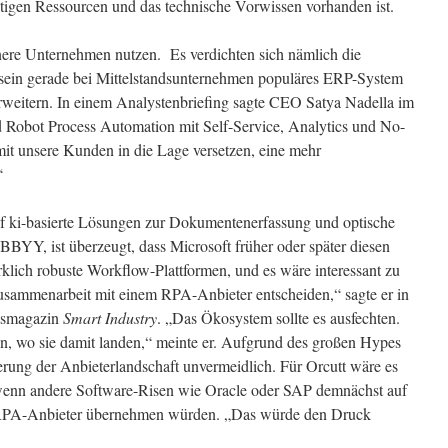
tigen Ressourcen und das technische Vorwissen vorhanden ist.
nere Unternehmen nutzen. Es verdichten sich nämlich die
 sein gerade bei Mittelstandsunternehmen populäres ERP-System
eitern. In einem Analystenbriefing sagte CEO Satya Nadella im
d Robot Process Automation mit Self-Service, Analytics und No-
it unsere Kunden in die Lage versetzen, eine mehr
“
uf ki-basierte Lösungen zur Dokumentenerfassung und optische
BBYY, ist überzeugt, dass Microsoft früher oder später diesen
klich robuste Workflow-Plattformen, und es wäre interessant zu
 Zusammenarbeit mit einem RPA-Anbieter entscheiden,“ sagte er in
ftsmagazin
Smart Industry
. „Das Ökosystem sollte es ausfechten.
en, wo sie damit landen,“ meinte er. Aufgrund des großen Hypes
rung der Anbieterlandschaft unvermeidlich. Für Orcutt wäre es
, wenn andere Software-Risen wie Oracle oder SAP demnächst auf
 RPA-Anbieter übernehmen würden. „Das würde den Druck