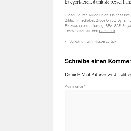
kategorisieren, damit sie besser han
Dieser Beitrag wurde unter
Business Inte
Bildschirmschaber
,
Bruce Orcutt
,
Dynami
Prozessautomatisierung
,
RPA
,
SAP
,
Satya
Lesezeichen auf den
Permalink
.
←
Vorwärts – wir müssen zurück!
Schreibe einen Kommen
Deine E-Mail-Adresse wird nicht ver
Kommentar
*