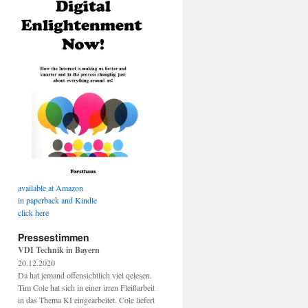
available at Amazon
in paperback and Kindle
click here
Pressestimmen
VDI Technik in Bayern
20.12.2020
Da hat jemand offensichtlich viel qelesen.
Tim Cole hat sich in einer irren Fleißarbeit
in das Thema KI eingearbeitet. Cole liefert