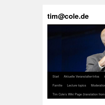
tim@cole.de
Start
Aktuelle Veranstalter-Infos
Familie
Lecture topics
Moderatio
Tim Cole’s Wiki Page (translation fro