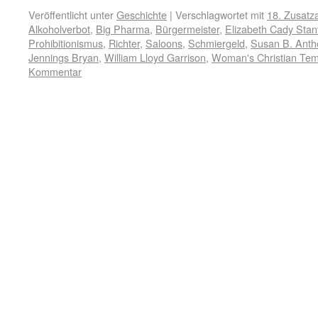
Veröffentlicht unter
Geschichte
|
Verschlagwortet mit
18. Zusatza
Alkoholverbot
,
Big Pharma
,
Bürgermeister
,
Elizabeth Cady Stan
Prohibitionismus
,
Richter
,
Saloons
,
Schmiergeld
,
Susan B. Anth
Jennings Bryan
,
William Lloyd Garrison
,
Woman's Christian Te
Kommentar