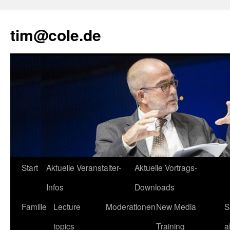
tim@cole.de
Start
Aktuelle Veranstalter-
Aktuelle Vortrags-
Infos
Downloads
Familie
Lecture
Moderationen
New Media
S
topics
Training
a