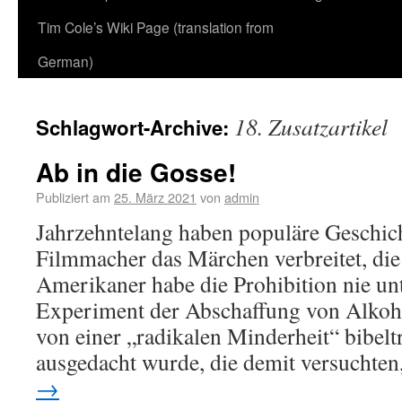
Tim Cole’s Wiki Page (translation from
German)
18. Zusatzartikel
Schlagwort-Archive:
Ab in die Gosse!
Publiziert am
25. März 2021
von
admin
Jahrzehntelang haben populäre Geschic
Filmmacher das Märchen verbreitet, die
Amerikaner habe die Prohibition nie unt
Experiment der Abschaffung von Alkoh
von einer „radikalen Minderheit“ bibelt
ausgedacht wurde, die demit versuchte
→