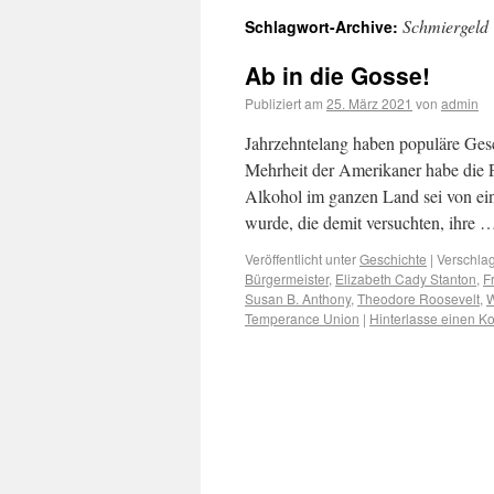
Schmiergeld
Schlagwort-Archive:
Ab in die Gosse!
Publiziert am
25. März 2021
von
admin
Jahrzehntelang haben populäre Gesc
Mehrheit der Amerikaner habe die P
Alkohol im ganzen Land sei von ein
wurde, die demit versuchten, ihre
Veröffentlicht unter
Geschichte
|
Verschlag
Bürgermeister
,
Elizabeth Cady Stanton
,
F
Susan B. Anthony
,
Theodore Roosevelt
,
W
Temperance Union
|
Hinterlasse einen 