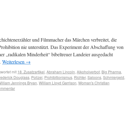
hichtenerzähler und Filmmacher das Märchen verbreitet, die
rohibition nie unterstützt. Das Experiment der Abschaffung von
er „radikalen Minderheit“ bibeltreuer Landeier ausgedacht
 …
Weiterlesen
→
wortet mit
18. Zusatzartikel
,
Abraham Lincoln
,
Alkoholverbot
,
Big Pharma
,
rederick Douglass
,
Polizei
,
Prohibitionismus
,
Richter
,
Saloons
,
Schmiergeld
,
illiam Jennings Bryan
,
William Lloyd Garrison
,
Woman's Christian
Kommentar