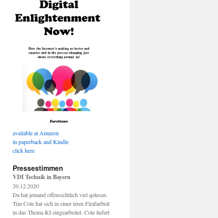
available at Amazon
in paperback and Kindle
click here
Pressestimmen
VDI Technik in Bayern
20.12.2020
Da hat jemand offensichtlich viel qelesen.
Tim Cole hat sich in einer irren Fleißarbeit
in das Thema KI eingearbeitet. Cole liefert