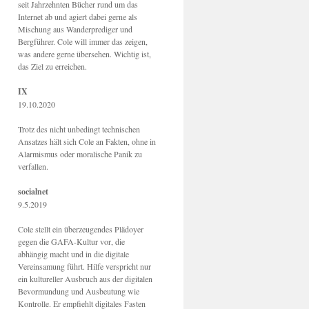
seit Jahrzehnten Bücher rund um das
Internet ab und agiert dabei gerne als
Mischung aus Wanderprediger und
Bergführer. Cole will immer das zeigen,
was andere gerne übersehen. Wichtig ist,
das Ziel zu erreichen.
IX
19.10.2020
Trotz des nicht unbedingt technischen
Ansatzes hält sich Cole an Fakten, ohne in
Alarmismus oder moralische Panik zu
verfallen.
socialnet
9.5.2019
Cole stellt ein überzeugendes Plädoyer
gegen die GAFA-Kultur vor, die
abhängig macht und in die digitale
Vereinsamung führt. Hilfe verspricht nur
ein kultureller Ausbruch aus der digitalen
Bevormundung und Ausbeutung wie
Kontrolle. Er empfiehlt digitales Fasten