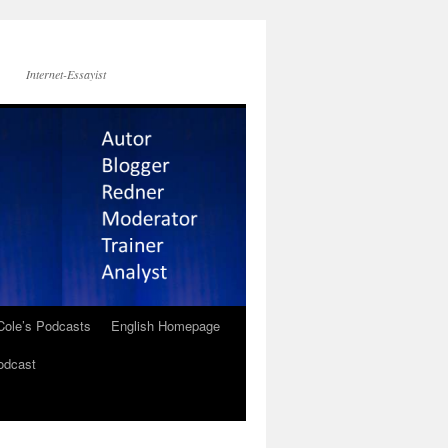
Internet-Essayist
Cole’s Podcasts
English Homepage
odcast