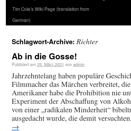
Tim Cole’s Wiki Page (translation from
German)
Richter
Schlagwort-Archive:
Ab in die Gosse!
Publiziert am
25. März 2021
von
admin
Jahrzehntelang haben populäre Geschic
Filmmacher das Märchen verbreitet, die
Amerikaner habe die Prohibition nie unt
Experiment der Abschaffung von Alkoh
von einer „radikalen Minderheit“ bibelt
ausgedacht wurde, die demit versuchte
→