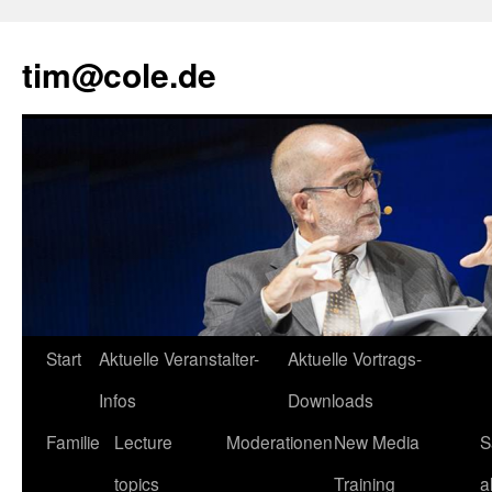
tim@cole.de
Start
Aktuelle Veranstalter-
Aktuelle Vortrags-
Infos
Downloads
Familie
Lecture
Moderationen
New Media
S
topics
Training
a