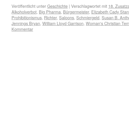
Veröffentlicht unter
Geschichte
|
Verschlagwortet mit
18. Zusatza
Alkoholverbot
,
Big Pharma
,
Bürgermeister
,
Elizabeth Cady Stan
Prohibitionismus
,
Richter
,
Saloons
,
Schmiergeld
,
Susan B. Anth
Jennings Bryan
,
William Lloyd Garrison
,
Woman's Christian Te
Kommentar