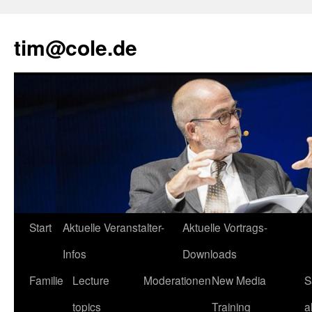
tim@cole.de
Start
Aktuelle Veranstalter-
Aktuelle Vortrags-
Infos
Downloads
Familie
Lecture
Moderationen
New Media
S
topics
Training
a