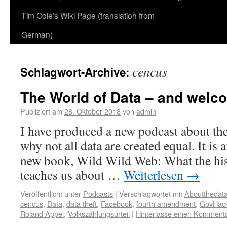
Tim Cole’s Wiki Page (translation from
German)
cencus
Schlagwort-Archive:
The World of Data – and welco
Publiziert am
28. Oktober 2018
von
admin
I have produced a new podcast about th
why not all data are created equal. It is
new book, Wild Wild Web: What the his
teaches us about …
Weiterlesen
→
Veröffentlicht unter
Podcasts
|
Verschlagwortet mit
Aboutthedat
cencus
,
Data
,
data theft
,
Facebook
,
fourth amendment
,
GovHac
Roland Appel
,
Volkszählungsurteil
|
Hinterlasse einen Komment