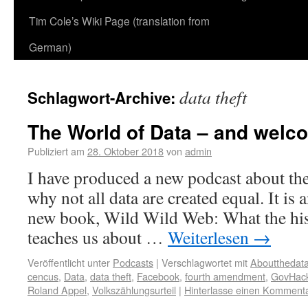
Tim Cole’s Wiki Page (translation from
German)
data theft
Schlagwort-Archive:
The World of Data – and welco
Publiziert am
28. Oktober 2018
von
admin
I have produced a new podcast about th
why not all data are created equal. It is
new book, Wild Wild Web: What the his
teaches us about …
Weiterlesen
→
Veröffentlicht unter
Podcasts
|
Verschlagwortet mit
Aboutthedat
cencus
,
Data
,
data theft
,
Facebook
,
fourth amendment
,
GovHac
Roland Appel
,
Volkszählungsurteil
|
Hinterlasse einen Komment