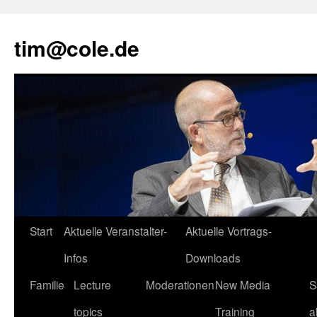
tim@cole.de
Start
Aktuelle Veranstalter-
Aktuelle Vortrags-
Infos
Downloads
Familie
Lecture
Moderationen
New Media
S
topics
Training
a