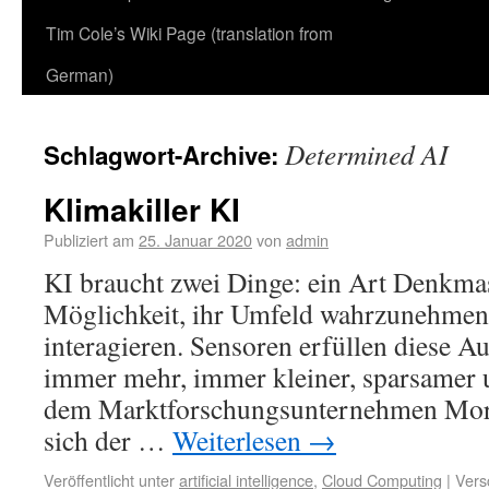
Tim Cole’s Wiki Page (translation from
German)
Determined AI
Schlagwort-Archive:
Klimakiller KI
Publiziert am
25. Januar 2020
von
admin
KI braucht zwei Dinge: ein Art Denkma
Möglichkeit, ihr Umfeld wahrzunehmen 
interagieren. Sensoren erfüllen diese A
immer mehr, immer kleiner, sparsamer un
dem Marktforschungsunternehmen Mord
sich der …
Weiterlesen
→
Veröffentlicht unter
artificial intelligence
,
Cloud Computing
|
Vers