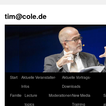
tim@cole.de
Start
Aktuelle Veranstalter-
Aktuelle Vortrags-
Infos
Downloads
Familie
Lecture
Moderationen
New Media
S
topics
Training
a