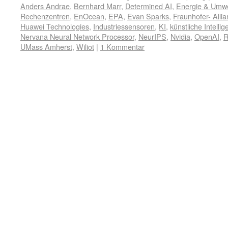
Anders Andrae
,
Bernhard Marr
,
Determined AI
,
Energie & Umwe
Rechenzentren
,
EnOcean
,
EPA
,
Evan Sparks
,
Fraunhofer- Alli
Huawei Technologies
,
Industriessensoren
,
KI
,
künstliche Intellig
Nervana Neural Network Processor
,
NeurIPS
,
Nvidia
,
OpenAI
,
R
UMass Amherst
,
Wiliot
|
1 Kommentar