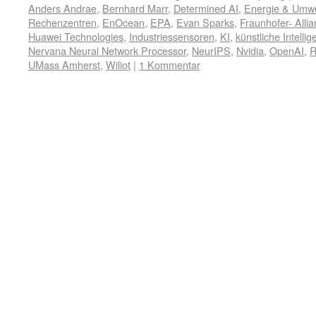
Anders Andrae
,
Bernhard Marr
,
Determined AI
,
Energie & Umwe
Rechenzentren
,
EnOcean
,
EPA
,
Evan Sparks
,
Fraunhofer- Alli
Huawei Technologies
,
Industriessensoren
,
KI
,
künstliche Intellig
Nervana Neural Network Processor
,
NeurIPS
,
Nvidia
,
OpenAI
,
R
UMass Amherst
,
Wiliot
|
1 Kommentar