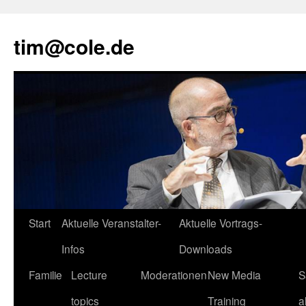
tim@cole.de
Start
Aktuelle Veranstalter-
Aktuelle Vortrags-
Infos
Downloads
Familie
Lecture
Moderationen
New Media
S
topics
Training
a