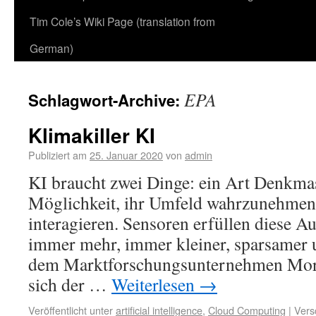
Tim Cole’s Wiki Page (translation from
German)
EPA
Schlagwort-Archive:
Klimakiller KI
Publiziert am
25. Januar 2020
von
admin
KI braucht zwei Dinge: ein Art Denkma
Möglichkeit, ihr Umfeld wahrzunehmen 
interagieren. Sensoren erfüllen diese A
immer mehr, immer kleiner, sparsamer un
dem Marktforschungsunternehmen Mord
sich der …
Weiterlesen
→
Veröffentlicht unter
artificial intelligence
,
Cloud Computing
|
Vers