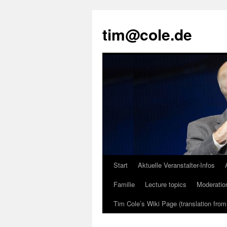
tim@cole.de
Start
Aktuelle Veranstalter-Infos
Familie
Lecture topics
Moderatio
Tim Cole’s Wiki Page (translation fro