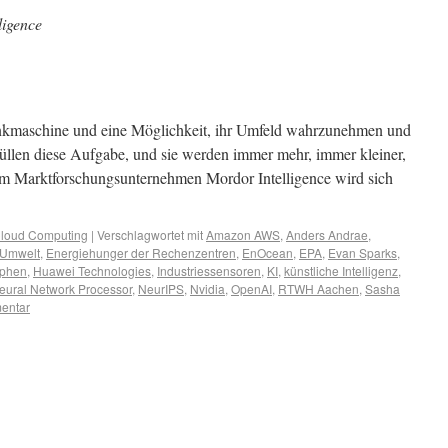
ligence
enkmaschine und eine Möglichkeit, ihr Umfeld wahrzunehmen und
rfüllen diese Aufgabe, und sie werden immer mehr, immer kleiner,
dem Marktforschungsunternehmen Mordor Intelligence wird sich
loud Computing
|
Verschlagwortet mit
Amazon AWS
,
Anders Andrae
,
 Umwelt
,
Energiehunger der Rechenzentren
,
EnOcean
,
EPA
,
Evan Sparks
,
phen
,
Huawei Technologies
,
Industriessensoren
,
KI
,
künstliche Intelligenz
,
ural Network Processor
,
NeurIPS
,
Nvidia
,
OpenAI
,
RTWH Aachen
,
Sasha
entar