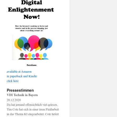
available at Amazon
in paperback and Kindle
click here
Pressestimmen
VDI Technik in Bayern
20.12.2020
Da hat jemand offensichtlich viel qelesen.
Tim Cole hat sich in einer irren Fleißarbeit
in das Thema KI eingearbeitet. Cole liefert