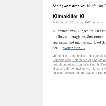
Mordor Intel
Schlagwort-Archive:
Klimakiller KI
Publiziert am
25. Januar 2020
von
admin
KI braucht zwei Dinge: ein Art D
mit ihr zu interagieren. Sensoren e
sparsamer und intelligenter. Laut 
der …
Weiterlesen
→
Veröffentlicht unter
artificial intelligence
,
C
Bernhard Marr
,
Determined AI
,
Energie &
Fraunhofer- Allianz Big Data
,
Google
,
Gra
Microsoft
,
Mordor Intelligence
,
Nervana Ne
Luccioni
,
UMass Amherst
,
Wiliot
|
1 Komm