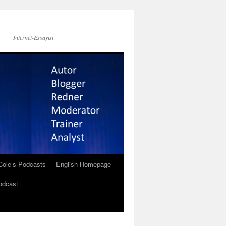
Internet-Essayist
Cole’s Podcasts
English Homepage
odcast