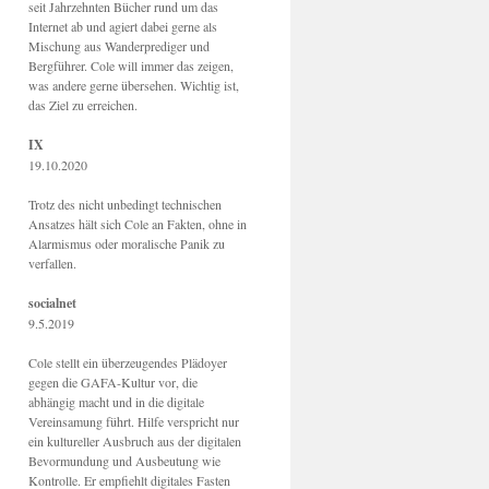
seit Jahrzehnten Bücher rund um das
Internet ab und agiert dabei gerne als
Mischung aus Wanderprediger und
Bergführer. Cole will immer das zeigen,
was andere gerne übersehen. Wichtig ist,
das Ziel zu erreichen.
IX
19.10.2020
Trotz des nicht unbedingt technischen
Ansatzes hält sich Cole an Fakten, ohne in
Alarmismus oder moralische Panik zu
verfallen.
socialnet
9.5.2019
Cole stellt ein überzeugendes Plädoyer
gegen die GAFA-Kultur vor, die
abhängig macht und in die digitale
Vereinsamung führt. Hilfe verspricht nur
ein kultureller Ausbruch aus der digitalen
Bevormundung und Ausbeutung wie
Kontrolle. Er empfiehlt digitales Fasten