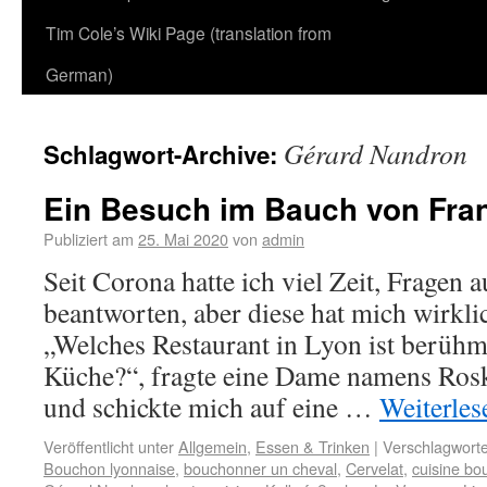
Tim Cole’s Wiki Page (translation from
German)
Gérard Nandron
Schlagwort-Archive:
Ein Besuch im Bauch von Fra
Publiziert am
25. Mai 2020
von
admin
Seit Corona hatte ich viel Zeit, Fragen 
beantworten, aber diese hat mich wirkl
„Welches Restaurant in Lyon ist berühmt
Küche?“, fragte eine Dame namens Ros
und schickte mich auf eine …
Weiterle
Veröffentlicht unter
Allgemein
,
Essen & Trinken
|
Verschlagworte
Bouchon lyonnaise
,
bouchonner un cheval
,
Cervelat
,
cuisine bo