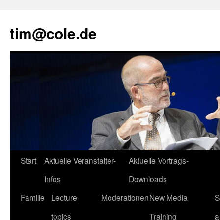
tim@cole.de
Start
Aktuelle Veranstalter-
Aktuelle Vortrags-
Infos
Downloads
Familie
Lecture
Moderationen
New Media
S
topics
Training
a