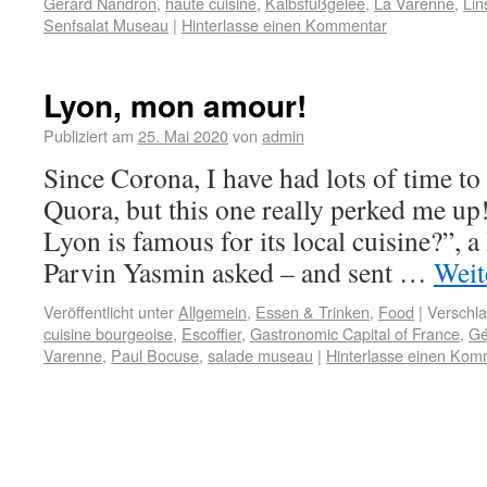
Gérard Nandron
,
haute cuisine
,
Kalbsfußgelee
,
La Varenne
,
Lin
Senfsalat Museau
|
Hinterlasse einen Kommentar
Lyon, mon amour!
Publiziert am
25. Mai 2020
von
admin
Since Corona, I have had lots of time t
Quora, but this one really perked me up
Lyon is famous for its local cuisine?”, 
Parvin Yasmin asked – and sent …
Weit
Veröffentlicht unter
Allgemein
,
Essen & Trinken
,
Food
|
Verschla
cuisine bourgeoise
,
Escoffier
,
Gastronomic Capital of France
,
Gé
Varenne
,
Paul Bocuse
,
salade museau
|
Hinterlasse einen Kom