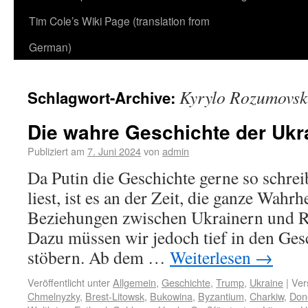
Tim Cole’s Wiki Page (translation from
German)
Kyrylo Rozumovsk
Schlagwort-Archive:
Die wahre Geschichte der Ukr
Publiziert am
7. Juni 2024
von
admin
Da Putin die Geschichte gerne so schreib
liest, ist es an der Zeit, die ganze Wahrh
Beziehungen zwischen Ukrainern und Ru
Dazu müssen wir jedoch tief in den Ge
stöbern. Ab dem …
Weiterlesen
→
Veröffentlicht unter
Allgemein
,
Geschichte
,
Trump
,
Ukraine
|
Ver
Chmelnyzky
,
Brest-Litowsk
,
Bukowina
,
Byzantium
,
Charkiw
,
Don