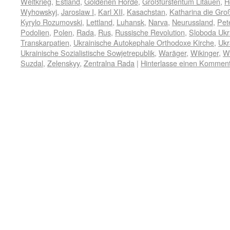
Weltkrieg
,
Estland
,
Goldenen Horde
,
Großfürstentum Litauen
,
H
Wyhowskyj
,
Jaroslaw I
,
Karl XII
,
Kasachstan
,
Katharina die Gro
Kyrylo Rozumovski
,
Lettland
,
Luhansk
,
Narva
,
Neurussland
,
Pet
Podolien
,
Polen
,
Rada
,
Rus
,
Russische Revolution
,
Sloboda Ukr
Transkarpatien
,
Ukrainische Autokephale Orthodoxe Kirche
,
Ukr
Ukrainische Sozialistische Sowjetrepublik
,
Waräger
,
Wikinger
,
Wl
Suzdal
,
Zelenskyy
,
Zentralna Rada
|
Hinterlasse einen Kommen