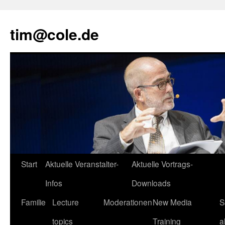
tim@cole.de
Start
Aktuelle Veranstalter-
Aktuelle Vortrags-
Infos
Downloads
Familie
Lecture
Moderationen
New Media
S
topics
Training
a