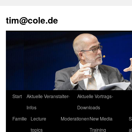
tim@cole.de
Start
Aktuelle Veranstalter-
Aktuelle Vortrags-
Infos
Downloads
Familie
Lecture
Moderationen
New Media
S
topics
Training
a