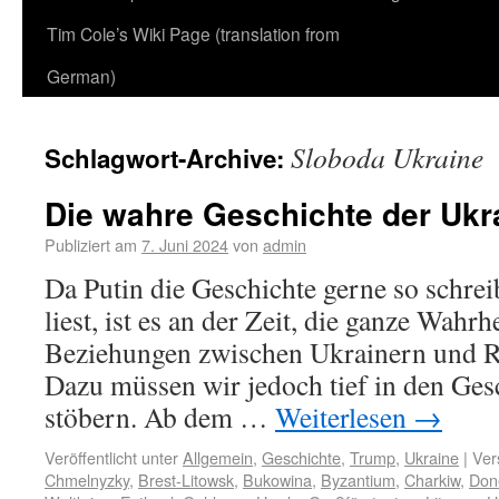
Tim Cole’s Wiki Page (translation from
German)
Sloboda Ukraine
Schlagwort-Archive:
Die wahre Geschichte der Ukr
Publiziert am
7. Juni 2024
von
admin
Da Putin die Geschichte gerne so schreib
liest, ist es an der Zeit, die ganze Wahrh
Beziehungen zwischen Ukrainern und Ru
Dazu müssen wir jedoch tief in den Ge
stöbern. Ab dem …
Weiterlesen
→
Veröffentlicht unter
Allgemein
,
Geschichte
,
Trump
,
Ukraine
|
Ver
Chmelnyzky
,
Brest-Litowsk
,
Bukowina
,
Byzantium
,
Charkiw
,
Don