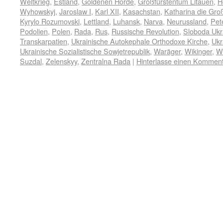
Weltkrieg
,
Estland
,
Goldenen Horde
,
Großfürstentum Litauen
,
H
Wyhowskyj
,
Jaroslaw I
,
Karl XII
,
Kasachstan
,
Katharina die Gro
Kyrylo Rozumovski
,
Lettland
,
Luhansk
,
Narva
,
Neurussland
,
Pet
Podolien
,
Polen
,
Rada
,
Rus
,
Russische Revolution
,
Sloboda Ukr
Transkarpatien
,
Ukrainische Autokephale Orthodoxe Kirche
,
Ukr
Ukrainische Sozialistische Sowjetrepublik
,
Waräger
,
Wikinger
,
Wl
Suzdal
,
Zelenskyy
,
Zentralna Rada
|
Hinterlasse einen Kommen