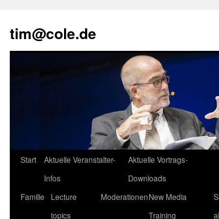
tim@cole.de
Start
Aktuelle Veranstalter-
Aktuelle Vortrags-
Infos
Downloads
Familie
Lecture
Moderationen
New Media
S
topics
Training
a