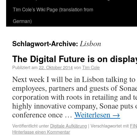
Tim Cole’s Wiki Page (translation from
German)
Lisbon
Schlagwort-Archive:
The Digital Future is on displa
Publiziert am
22. Oktober 2014
von
Tim Cole
Next week I will be in Lisbon talking t
employees, partners and guests of Sonae,
corporation with roots in retailing and
highly innovative company, Sonae puts
conference once …
Weiterlesen
→
Veröffentlicht unter
Digitale Aufklärung
|
Verschlagwortet mit
FI
Hinterlasse einen Kommentar