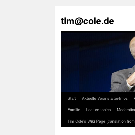
tim@cole.de
Start
Aktuelle Veranstalter-Infos
Familie
Lecture topics
Moderatio
Tim Cole’s Wiki Page (translation fro