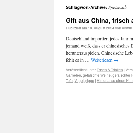
Speisesalz
Schlagwort-Archive:
Gift aus China, frisch
Publiziert am
18. August 2024
von
admin
Deutschland importiert jedes Jahr 
jemand weiß, dass er chinesisches E
herunterzuspielen. Chinesische Leb
fehlt es in …
Weiterlesen
→
Veröffentlicht unter
Essen & Trinken
|
Vers
Garnelen
,
gefälschte Weine
,
gefälschter 
Tofu
,
Vogelgrippe
|
Hinterlasse einen Ko