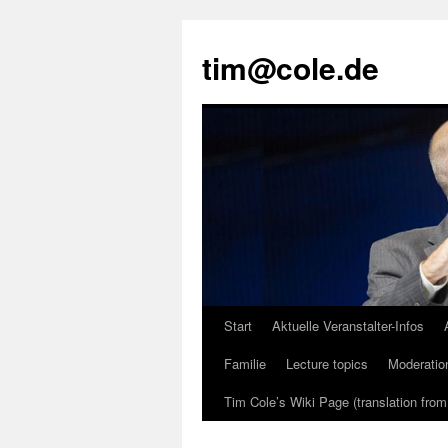
tim@cole.de
Start
Aktuelle Veranstalter-Infos
Familie
Lecture topics
Moderatio
Tim Cole’s Wiki Page (translation fro