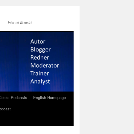
Internet-Essayist
Cole’s Podcasts
English Homepage
odcast