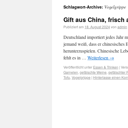
Vogelgrippe
Schlagwort-Archive:
Gift aus China, frisch
Publiziert am
18. August 2024
von
admin
Deutschland importiert jedes Jahr 
jemand weiß, dass er chinesisches E
herunterzuspielen. Chinesische Leb
fehlt es in …
Weiterlesen
→
Veröffentlicht unter
Essen & Trinken
|
Vers
Garnelen
,
gefälschte Weine
,
gefälschter 
Tofu
,
Vogelgrippe
|
Hinterlasse einen Ko