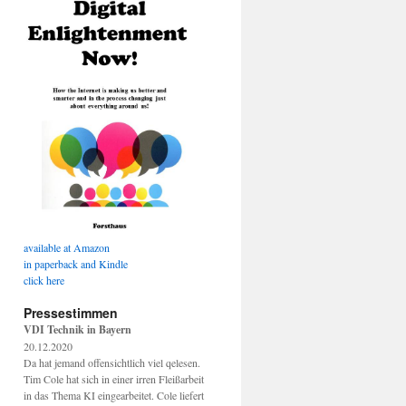
available at Amazon
in paperback and Kindle
click here
Pressestimmen
VDI Technik in Bayern
20.12.2020
Da hat jemand offensichtlich viel qelesen.
Tim Cole hat sich in einer irren Fleißarbeit
in das Thema KI eingearbeitet. Cole liefert