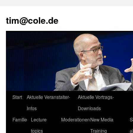
tim@cole.de
Start
Aktuelle Veranstalter-
Aktuelle Vortrags-
Infos
Downloads
Familie
Lecture
Moderationen
New Media
S
topics
Training
a