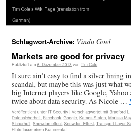
Tim Cole’s Wiki Page (translation from
German)
Vindu Goel
Schlagwort-Archive:
Markets are good for privacy
Publiziert am
6. Dezember 2013
von
Tim Cole
It sure ain’t easy to find a silver lining
scandal, but maybe this was just what w
big Internet players like Google, Yahoo
twice about data security. As Nicole …
Veröffentlicht unter
IT Security
|
Verschlagwortet mit
Bradford L.
Datensicherheit
,
Facebook
,
Google
,
Kames Staten
,
Marissa Ma
Sicherheit
,
Snowdon effect
,
Snowdon-Effekt
,
Transport Layer Se
Hinterlasse einen Kommentar