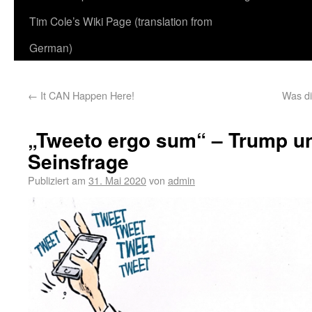
Tim Cole’s Wiki Page (translation from
German)
←
It CAN Happen Here!
Was di
„Tweeto ergo sum“ – Trump und
Seinsfrage
Publiziert am
31. Mai 2020
von
admin