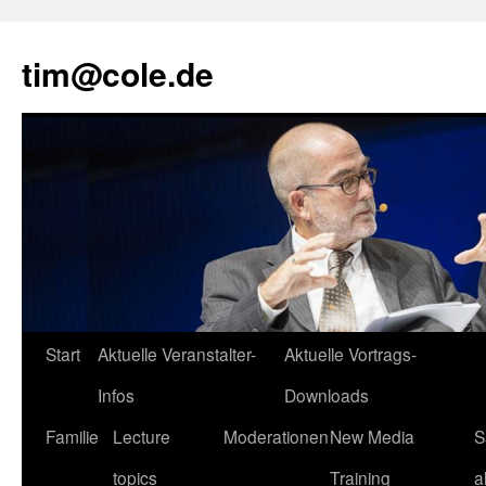
tim@cole.de
Start
Aktuelle Veranstalter-
Aktuelle Vortrags-
Infos
Downloads
Familie
Lecture
Moderationen
New Media
S
topics
Training
a