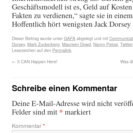
Geschäftsmodell ist es, Geld auf Kosten
Fakten zu verdienen,“ sagte sie in eine
Hoffentlich hört wenigsten Jack Dorsey 
Dieser Beitrag wurde unter
GAFA
abgelegt und mit
Communicat
Dorsey
,
Mark Zuckerberg
,
Maureen Dowd
,
Nancy Pelosi
,
Twitter
Lesezeichen auf den
Permalink
.
←
It CAN Happen Here!
Was di
Schreibe einen Kommentar
Deine E-Mail-Adresse wird nicht veröffe
*
Felder sind mit
markiert
Kommentar
*