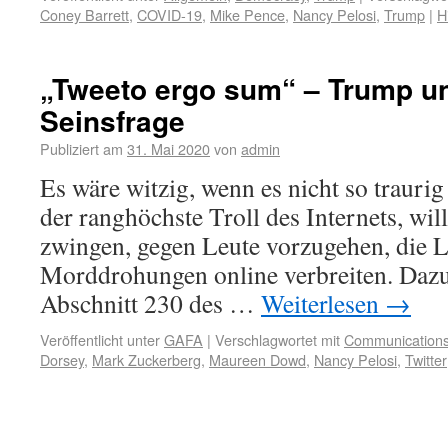
Coney Barrett
,
COVID-19
,
Mike Pence
,
Nancy Pelosi
,
Trump
|
H
„Tweeto ergo sum“ – Trump und
Seinsfrage
Publiziert am
31. Mai 2020
von
admin
Es wäre witzig, wenn es nicht so traur
der ranghöchste Troll des Internets, wil
zwingen, gegen Leute vorzugehen, die 
Morddrohungen online verbreiten. Dazu 
Abschnitt 230 des …
Weiterlesen
→
Veröffentlicht unter
GAFA
|
Verschlagwortet mit
Communications
Dorsey
,
Mark Zuckerberg
,
Maureen Dowd
,
Nancy Pelosi
,
Twitter