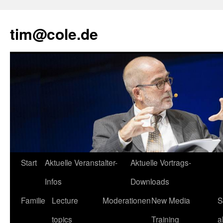
tim@cole.de
Start
Aktuelle Veranstalter-
Aktuelle Vortrags-
Infos
Downloads
Familie
Lecture
Moderationen
New Media
S
topics
Training
a