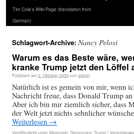
Tim Cole’s Wiki Page (translation from
German)
Nancy Pelosi
Schlagwort-Archive:
Warum es das Beste wäre, we
kranke Trump jetzt den Löffel 
Publiziert am
2. Oktober 2020
von
admin
Natürlich ist es gemein von mir, wenn i
Nachricht freue, dass Donald Trump an 
Aber ich bin mir ziemlich sicher, dass
der Welt jetzt nichts sehnlicher wünsche
Weiterlesen
→
Veröffentlicht unter
Allgemein
,
Democracy
,
Trump
|
Verschlagwor