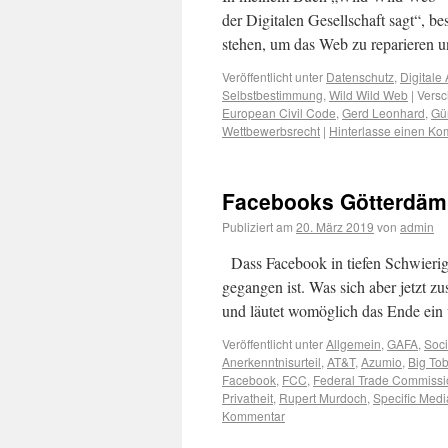
der Digitalen Gesellschaft sagt“, be
stehen, um das Web zu reparieren 
Veröffentlicht unter
Datenschutz
,
Digitale
Selbstbestimmung
,
Wild Wild Web
|
Versc
European Civil Code
,
Gerd Leonhard
,
Gün
Wettbewerbsrecht
|
Hinterlasse einen K
Facebooks Götterdä
Publiziert am
20. März 2019
von
admin
Dass Facebook in tiefen Schwierigke
gegangen ist. Was sich aber jetzt z
und läutet womöglich das Ende ei
Veröffentlicht unter
Allgemein
,
GAFA
,
Soc
Anerkenntnisurteil
,
AT&T
,
Azumio
,
Big To
Facebook
,
FCC
,
Federal Trade Commissi
Privatheit
,
Rupert Murdoch
,
Specific Medi
Kommentar