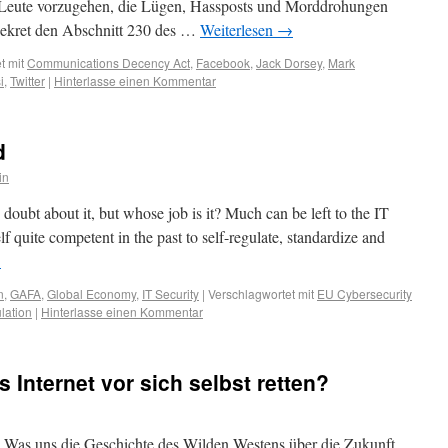
 Leute vorzugehen, die Lügen, Hassposts und Morddrohungen
 Dekret den Abschnitt 230 des …
Weiterlesen
→
t mit
Communications Decency Act
,
Facebook
,
Jack Dorsey
,
Mark
i
,
Twitter
|
Hinterlasse einen Kommentar
d
in
 doubt about it, but whose job is it? Much can be left to the IT
lf quite competent in the past to self-regulate, standardize and
→
n
,
GAFA
,
Global Economy
,
IT Security
|
Verschlagwortet mit
EU Cybersecurity
lation
|
Hinterlasse einen Kommentar
s Internet vor sich selbst retten?
Was uns die Geschichte des Wilden Westens über die Zukunft