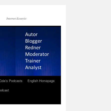
Internet-Essayist
Cole’s Podcasts
English Homepage
odcast