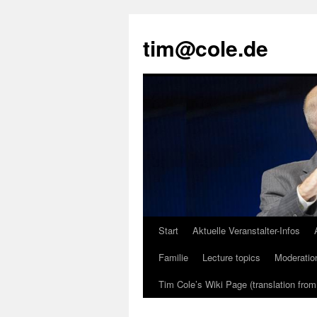
tim@cole.de
Start
Aktuelle Veranstalter-Infos
Familie
Lecture topics
Moderatio
Tim Cole’s Wiki Page (translation fro