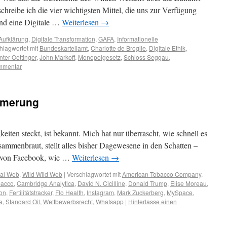
schreibe ich die vier wichtigsten Mittel, die uns zur Verfügung
und eine Digitale …
Weiterlesen
→
 Aufklärung
,
Digitale Transformation
,
GAFA
,
Informationelle
hlagwortet mit
Bundeskartellamt
,
Charlotte de Broglie
,
Digitale Ethik
,
ter Oettinger
,
John Markoff
,
Monopolgesetz
,
Schloss Seggau
,
ommentar
mmerung
iten steckt, ist bekannt. Mich hat nur überrascht, wie schnell es
usammenbraut, stellt alles bisher Dagewesene in den Schatten –
n von Facebook, wie …
Weiterlesen
→
ial Web
,
Wild Wild Web
|
Verschlagwortet mit
American Tobacco Company
,
bacco
,
Cambridge Analytica
,
David N. Cicilline
,
Donald Trump
,
Elise Moreau
,
on
,
Fertilitätstracker
,
Flo Health
,
Instagram
,
Mark Zuckerberg
,
MySpace
,
a
,
Standard Oil
,
Wettbewerbsrecht
,
Whatsapp
|
Hinterlasse einen