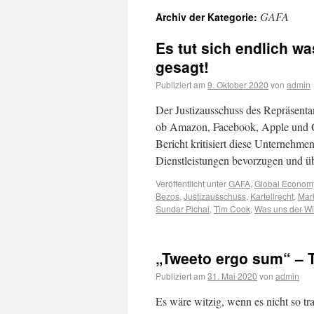
GAFA
Archiv der Kategorie:
Es tut sich endlich w
gesagt!
Publiziert am
9. Oktober 2020
von
admin
Der Justizausschuss des Repräsentan
ob Amazon, Facebook, Apple und Go
Bericht kritisiert diese Unternehme
Dienstleistungen bevorzugen und 
Veröffentlicht unter
GAFA
,
Global Econom
Bezos
,
Justizausschuss
,
Kartellrecht
,
Mar
Sundar Pichai
,
Tim Cook
,
Was uns der Wi
„Tweeto ergo sum“ – T
Publiziert am
31. Mai 2020
von
admin
Es wäre witzig, wenn es nicht so tr