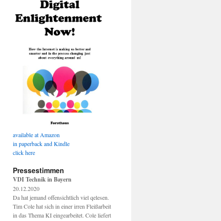
available at Amazon
in paperback and Kindle
click here
Pressestimmen
VDI Technik in Bayern
20.12.2020
Da hat jemand offensichtlich viel qelesen.
Tim Cole hat sich in einer irren Fleißarbeit
in das Thema KI eingearbeitet. Cole liefert