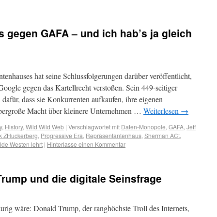
as gegen GAFA – und ich hab’s ja gleich
tenhauses hat seine Schlussfolgerungen darüber veröffentlicht,
ogle gegen das Kartellrecht verstoßen. Sein 449-seitiger
n dafür, dass sie Konkurrenten aufkaufen, ihre eigenen
übergroße Macht über kleinere Unternehmen …
Weiterlesen
→
y
,
History
,
Wild Wild Web
|
Verschlagwortet mit
Daten-Monopole
,
GAFA
,
Jeff
k ZHuckerberg
,
Progressive Era
,
Repräsentantenhaus
,
Sherman ACt
,
lde Westen lehrt
|
Hinterlasse einen Kommentar
rump und die digitale Seinsfrage
aurig wäre: Donald Trump, der ranghöchste Troll des Internets,