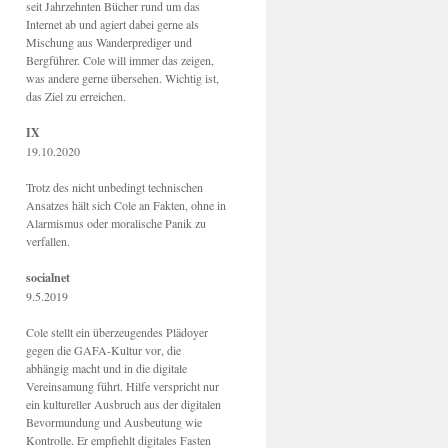
seit Jahrzehnten Bücher rund um das
Internet ab und agiert dabei gerne als
Mischung aus Wanderprediger und
Bergführer. Cole will immer das zeigen,
was andere gerne übersehen. Wichtig ist,
das Ziel zu erreichen.
IX
19.10.2020
Trotz des nicht unbedingt technischen
Ansatzes hält sich Cole an Fakten, ohne in
Alarmismus oder moralische Panik zu
verfallen.
socialnet
9.5.2019
Cole stellt ein überzeugendes Plädoyer
gegen die GAFA-Kultur vor, die
abhängig macht und in die digitale
Vereinsamung führt. Hilfe verspricht nur
ein kultureller Ausbruch aus der digitalen
Bevormundung und Ausbeutung wie
Kontrolle. Er empfiehlt digitales Fasten