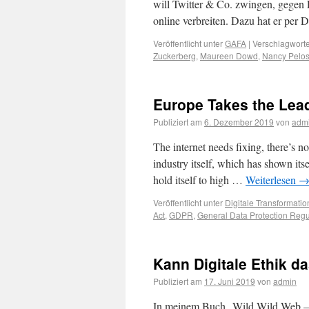
will Twitter & Co. zwingen, gegen
online verbreiten. Dazu hat er per
Veröffentlicht unter
GAFA
|
Verschlagworte
Zuckerberg
,
Maureen Dowd
,
Nancy Pelos
Europe Takes the Lea
Publiziert am
6. Dezember 2019
von
adm
The internet needs fixing, there’s no
industry itself, which has shown itse
hold itself to high …
Weiterlesen
Veröffentlicht unter
Digitale Transformatio
Act
,
GDPR
,
General Data Protection Regu
Kann Digitale Ethik da
Publiziert am
17. Juni 2019
von
admin
In meinem Buch „Wild Wild Web – 