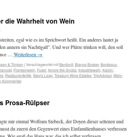
r die Wahrheit von Wein
e
streiten, egal wie es im Sprichwort heißt. Ein anderes lautet ja
en annern sin Nachtigall”. Und wer Plürre trinken will, den soll
iance …
Weiterlesen
→
sen & Trinken
|
Verschlagwortet mit
Bentonit
,
Biance Bosker
,
Bordeaux
,
ranulat
,
Frankenwein
,
Fusel
,
Ignore the Snobs
,
Industriewein
,
Kaolin
,
re
,
Restaurantkritik
,
Stag's Leap
,
Treasury Wine Estates
,
TripAdvisor
,
Wein
,
en Kommentar
ls Prosa-Rülpser
agte mir einmal Wolfram Siebeck, der Doyen dieser seltenen und
 musst du zuerst den Gegenwert eines Einfamilienhauses verfressen
g. Wie groß das Haus war, das ich selbst verfressen …