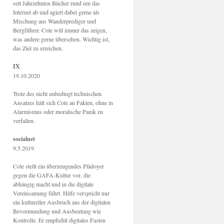
seit Jahrzehnten Bücher rund um das
Internet ab und agiert dabei gerne als
Mischung aus Wanderprediger und
Bergführer. Cole will immer das zeigen,
was andere gerne übersehen. Wichtig ist,
das Ziel zu erreichen.
IX
19.10.2020
Trotz des nicht unbedingt technischen
Ansatzes hält sich Cole an Fakten, ohne in
Alarmismus oder moralische Panik zu
verfallen.
socialnet
9.5.2019
Cole stellt ein überzeugendes Plädoyer
gegen die GAFA-Kultur vor, die
abhängig macht und in die digitale
Vereinsamung führt. Hilfe verspricht nur
ein kultureller Ausbruch aus der digitalen
Bevormundung und Ausbeutung wie
Kontrolle. Er empfiehlt digitales Fasten