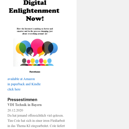
available at Amazon
in paperback and Kindle
click here
Pressestimmen
VDI Technik in Bayern
20.12.2020
Da hat jemand offensichtlich viel qelesen.
Tim Cole hat sich in einer irren Fleißarbeit
in das Thema KI eingearbeitet. Cole liefert