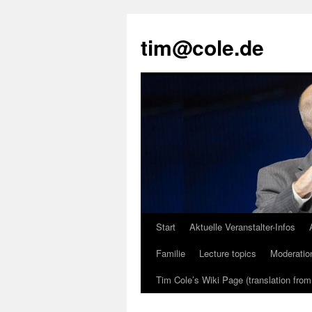
tim@cole.de
Start
Aktuelle Veranstalter-Infos
Familie
Lecture topics
Moderatio
Tim Cole’s Wiki Page (translation fro