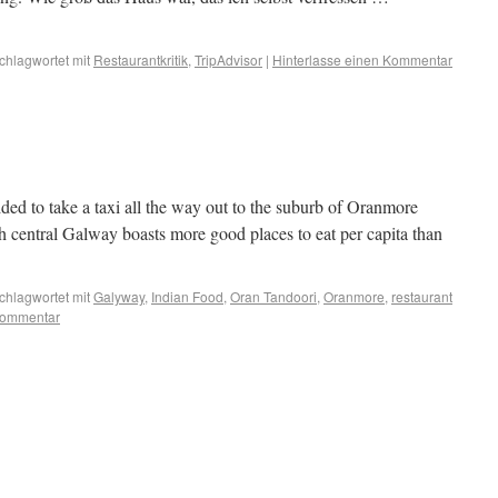
chlagwortet mit
Restaurantkritik
,
TripAdvisor
|
Hinterlasse einen Kommentar
!
ded to take a taxi all the way out to the suburb of Oranmore
h central Galway boasts more good places to eat per capita than
chlagwortet mit
Galyway
,
Indian Food
,
Oran Tandoori
,
Oranmore
,
restaurant
Kommentar