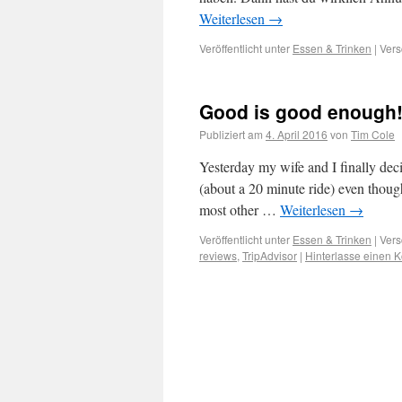
Weiterlesen
→
Veröffentlicht unter
Essen & Trinken
|
Vers
Good is good enough
Publiziert am
4. April 2016
von
Tim Cole
Yesterday my wife and I finally deci
(about a 20 minute ride) even thoug
most other …
Weiterlesen
→
Veröffentlicht unter
Essen & Trinken
|
Vers
reviews
,
TripAdvisor
|
Hinterlasse einen 