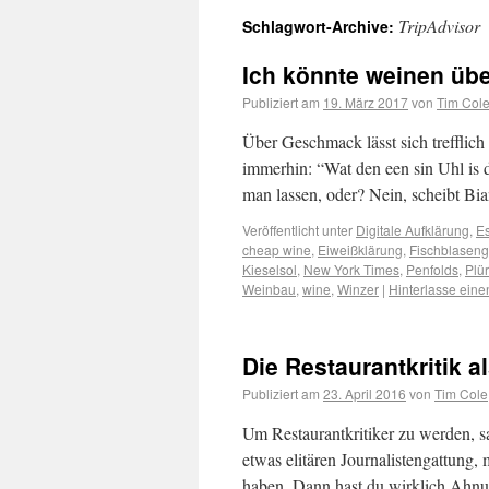
TripAdvisor
Schlagwort-Archive:
Ich könnte weinen übe
Publiziert am
19. März 2017
von
Tim Col
Über Geschmack lässt sich trefflich 
immerhin: “Wat den een sin Uhl is d
man lassen, oder? Nein, scheibt B
Veröffentlicht unter
Digitale Aufklärung
,
Es
cheap wine
,
Eiweißklärung
,
Fischblaseng
Kieselsol
,
New York Times
,
Penfolds
,
Plür
Weinbau
,
wine
,
Winzer
|
Hinterlasse ein
Die Restaurantkritik a
Publiziert am
23. April 2016
von
Tim Cole
Um Restaurantkritiker zu werden, s
etwas elitären Journalistengattung,
haben. Dann hast du wirklich Ahnun