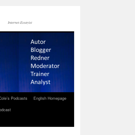
Internet-Essayist
Cole’s Podcasts
English Homepage
odcast