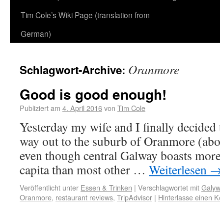
Tim Cole’s Wiki Page (translation from
German)
Oranmore
Schlagwort-Archive:
Good is good enough!
Publiziert am
4. April 2016
von
Tim Cole
Yesterday my wife and I finally decided to
way out to the suburb of Oranmore (abo
even though central Galway boasts more 
capita than most other …
Weiterlesen
Veröffentlicht unter
Essen & Trinken
|
Verschlagwortet mit
Galyw
Oranmore
,
restaurant reviews
,
TripAdvisor
|
Hinterlasse einen 