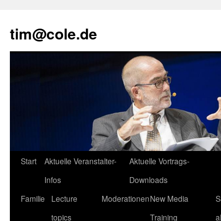
tim@cole.de
Start
Aktuelle Veranstalter-
Aktuelle Vortrags-
Infos
Downloads
Familie
Lecture
Moderationen
New Media
S
topics
Training
a