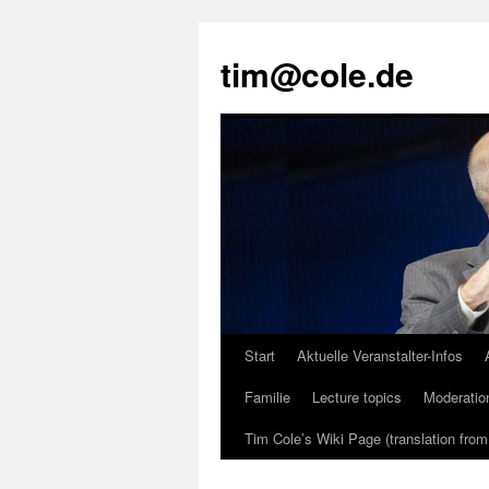
tim@cole.de
Start
Aktuelle Veranstalter-Infos
Familie
Lecture topics
Moderatio
Tim Cole’s Wiki Page (translation fro