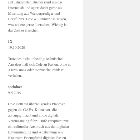
seit Jahrzehnten Bücher rund um das
Internet ab und agiert dabei gerne als
Mischung aus Wanderprediger und
Bergführer. Cole will immer das zeigen,
was andere gerne übersehen. Wichtig ist,
das Ziel zu erreichen.
IX
19.10.2020
Trotz des nicht unbedingt technischen
Ansatzes hält sich Cole an Fakten, ohne in
Alarmismus oder moralische Panik zu
verfallen.
socialnet
9.5.2019
Cole stellt ein überzeugendes Plädoyer
gegen die GAFA-Kultur vor, die
abhängig macht und in die digitale
Vereinsamung führt. Hilfe verspricht nur
ein kultureller Ausbruch aus der digitalen
Bevormundung und Ausbeutung wie
Kontrolle. Er empfiehlt digitales Fasten