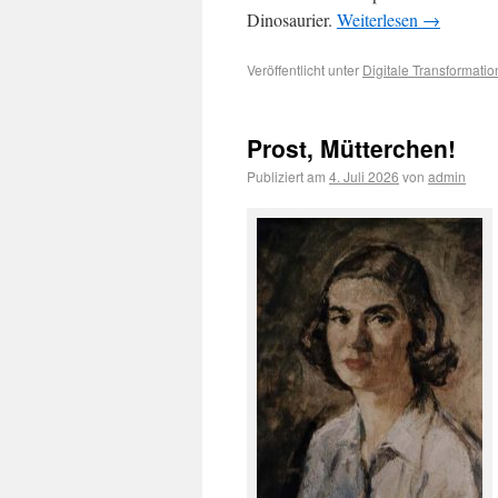
Dinosaurier.
Weiterlesen
→
Veröffentlicht unter
Digitale Transformatio
Prost, Mütterchen!
Publiziert am
4. Juli 2026
von
admin