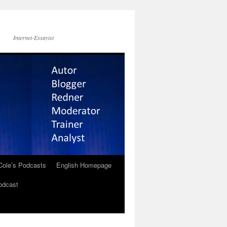
Internet-Essayist
Cole’s Podcasts
English Homepage
odcast