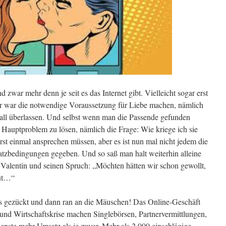
 zwar mehr denn je seit es das Internet gibt. Vielleicht sogar erst
rher war die notwendige Voraussetzung für Liebe machen, nämlich
all überlassen. Und selbst wenn man die Passende gefunden
he Hauptproblem zu lösen, nämlich die Frage: Wie kriege ich sie
st einmal ansprechen müssen, aber es ist nun mal nicht jedem die
atzbedingungen gegeben. Und so saß man halt weiterhin alleine
 Valentin und seinen Spruch: „Möchten hätten wir schon gewollt,
aut…“
 gezückt und dann ran an die Mäuschen! Das Online-Geschäft
 und Wirtschaftskrise machen Singlebörsen, Partnervermittlungen,
enste mehr Umsatz als je zuvor. Mehr als 2.000 einschlägige